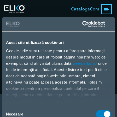
Catalog
eCom
Caută Produse, Producători, altele
Acest site utilizează cookie-uri
Cookie-urile sunt utilizate pentru a înregistra informații
despre modul în care ați folosit pagina noastră web; de
CAUTĂ
exemplu, când ați vizitat ultima dată
www.elko.ro
și ce
fel de informații ați căutat. Aceste fișiere text pot fi citite
doar de această pagină web; prin urmare, nimeni
altcineva nu poate accesa aceste informații. Folosim
cookie-uri pentru a personaliza conținutul pe care îl
vedeți, pentru a reține datele pe care le-ați introdus,
pentru a reține setările ecranului dumneavoastră și pentru
a analiza fluxul nostru de date.
Selecția
Vreau să devin partener
Partajăm informații despre modul în care utilizați pagina
Necesare
consimțământului