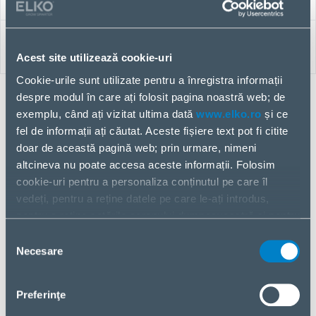
PERIPHERALS & OFFICE PRODUCTS
Acest site utilizează cookie-uri
Cookie-urile sunt utilizate pentru a înregistra informații
despre modul în care ați folosit pagina noastră web; de
exemplu, când ați vizitat ultima dată
www.elko.ro
și ce
Monitors
fel de informații ați căutat. Aceste fișiere text pot fi citite
POS Monitors
doar de această pagină web; prin urmare, nimeni
VGA Cables
altcineva nu poate accesa aceste informații. Folosim
DisplayPort Cables
cookie-uri pentru a personaliza conținutul pe care îl
Video Cable Adapters
vedeți, pentru a reține datele pe care le-ați introdus,
Monitor Accessories
pentru a reține setările ecranului dumneavoastră și pentru
Monitors
a analiza fluxul nostru de date.
Selecția
Video Cables
Partajăm informații despre modul în care utilizați pagina
Necesare
consimțământului
noastră web cu partenerii noștri din social media,
Keyboards & Mouse
publicitate și analiză. Dacă sunteți de acord cu acestea,
Preferinţe
Multimedia
vă rugăm să dați clic pe „Acceptați toate cookie-urile”.