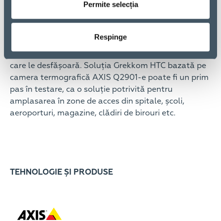
Permite selecția
împiedicarea contactului dintre persoanele
sănătoase și cele infectate reprezintă în continuare
priorități pentru orice comunitate, iar
Respinge
managementul companiilor are obligația de a-și
proteja angajații, precum și siguranța activităților pe
care le desfășoară. Soluția Grekkom HTC bazată pe
camera termografică AXIS Q2901-e poate fi un prim
pas în testare, ca o soluție potrivită pentru
amplasarea în zone de acces din spitale, școli,
aeroporturi, magazine, clădiri de birouri etc.
TEHNOLOGIE ȘI PRODUSE