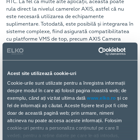
HTC. La fel ca multe alte aplicații, aceasta poate
rula direct la nivelul camerelor AXIS, astfel că nu
este necesară utilizarea de echipamente
suplimentare. Totodată, este posibilă și integrarea în
sisteme complexe, fiind asigurată compatibilitatea
cu platforme VMS de top, precum AXIS Camera
Station, Milestone, Genetec, Avigilon, IDIS, Pelco și
Ngaro.
Pentru acuratețe maximă, persoanele sunt
Acest site utilizează cookie-uri
analizate câte una pe rând, iar rezultatul este afișat
sub formă video pe un ecran, alături de temperatura
Cookie-urile sunt utilizate pentru a înregistra informații
măsurată. Se poate alege o limită de temperatură
despre modul în care ați folosit pagina noastră web; de
admisă sau un interval de temperatură care este
exemplu, când ați vizitat ultima dată
www.elko.ro
și ce
considerat problematic, iar suplimentar se pot
fel de informații ați căutat. Aceste fișiere text pot fi citite
configura alarme care raportează în mod automat
doar de această pagină web; prin urmare, nimeni
detectarea persoanelor care se încadrează în acești
altcineva nu poate accesa aceste informații. Folosim
parametri. De asemenea, este permisă și integrarea
cookie-uri pentru a personaliza conținutul pe care îl
cu dispozitive de control al accesului, care sunt
vedeți, pentru a reține datele pe care le-ați introdus,