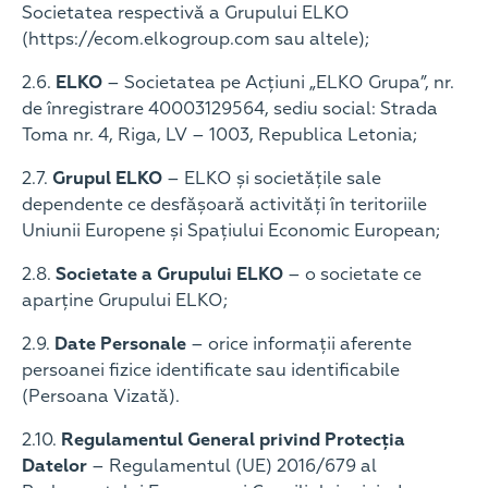
Societatea respectivă a Grupului ELKO
(https://ecom.elkogroup.com sau altele);
2.6.
ELKO
– Societatea pe Acțiuni „ELKO Grupa”, nr.
de înregistrare 40003129564, sediu social: Strada
Toma nr. 4, Riga, LV – 1003, Republica Letonia;
2.7.
Grupul ELKO
– ELKO și societățile sale
dependente ce desfășoară activități în teritoriile
Uniunii Europene și Spațiului Economic European;
2.8.
Societate a Grupului ELKO
– o societate ce
aparține Grupului ELKO;
2.9.
Date Personale
– orice informații aferente
persoanei fizice identificate sau identificabile
(Persoana Vizată).
2.10.
Regulamentul General privind Protecția
Datelor
– Regulamentul (UE) 2016/679 al