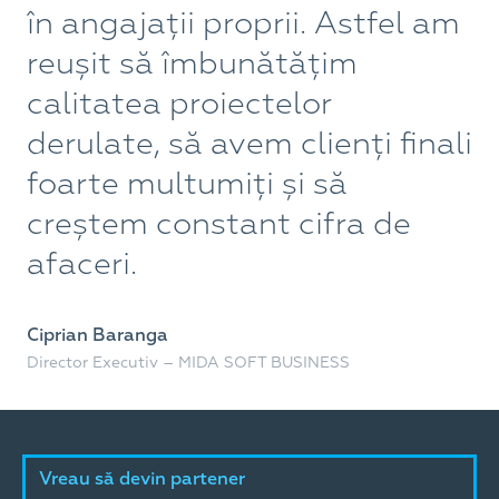
în angajații proprii. Astfel am
r
reușit să îmbunătățim
p
calitatea proiectelor
c
derulate, să avem clienți finali
î
foarte multumiți și să
c
creștem constant cifra de
a
afaceri.
Co
Di
Ciprian Baranga
Director Executiv – MIDA SOFT BUSINESS
Vreau să devin partener