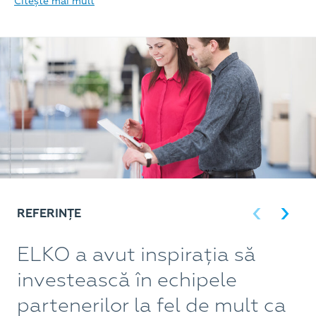
Citește mai mult
REFERINȚE
ELKO a avut inspirația să
P
investească în echipele
s
partenerilor la fel de mult ca
d