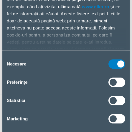
exemplu, când ați vizitat ultima dată
www.elko.ro
și ce
fel de informații ați căutat. Aceste fișiere text pot fi citite
doar de această pagină web; prin urmare, nimeni
altcineva nu poate accesa aceste informații. Folosim
cookie-uri pentru a personaliza conținutul pe care îl
vedeți, pentru a reține datele pe care le-ați introdus,
pentru a reține setările ecranului dumneavoastră și pentru
a analiza fluxul nostru de date.
Selecția
Partajăm informații despre modul în care utilizați pagina
Necesare
consimțământului
noastră web cu partenerii noștri din social media,
publicitate și analiză. Dacă sunteți de acord cu acestea,
Preferinţe
vă rugăm să dați clic pe „Acceptați toate cookie-urile”.
Dacă doriți să vă gestionați alegerea sau să respingeți
cookie-urile, faceți clic pe „Gestionați/Respingeți”.
Statistici
NOUTĂȚI
Toate noutățile
Marketing