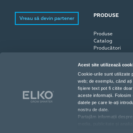
PRODUSE
Vreau să devin partener
Produse
Catalog
Producători
Acest site utilizează cook
Cookie-urile sunt utilizate
web; de exemplu, când ați 
fișiere text pot fi citite 
aceste informații. Folosim 
datele pe care le-ați intro
nostru de date.
Partajăm informații despre 
Strada Copilului 18, București, 012178, România
media, publicitate și anali
toate cookie-urile”. Dacă do