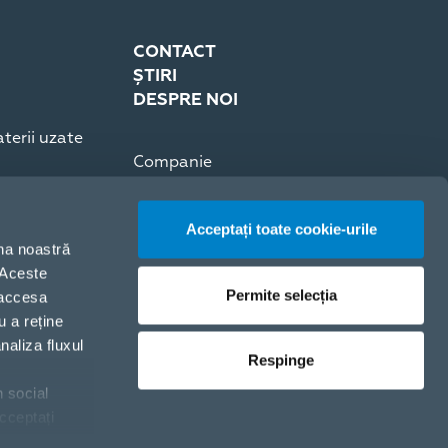
CONTACT
ȘTIRI
DESPRE NOI
terii uzate
Companie
Presă
Cariere
Acceptați toate cookie-urile
Certificări ISO
ina noastră
. Aceste
Permite selecția
 accesa
u a reține
naliza fluxul
Respinge
n social
Politica de cookie-uri
cceptați
Politica de Confidențialitate
ți clic pe