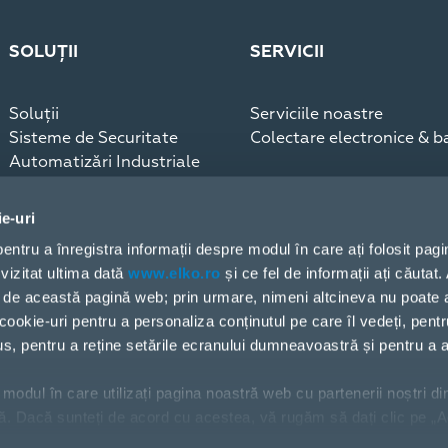
SOLUȚII
SERVICII
Soluții
Serviciile noastre
Sisteme de Securitate
Colectare electronice & ba
Automatizări Industriale
Infrastructură
Sisteme de comunicaţii
ie-uri
Blog, Studii de caz
 pentru a înregistra informații despre modul în care ați folosit pag
vizitat ultima dată
www.elko.ro
și ce fel de informații ați căutat
doar de această pagină web; prin urmare, nimeni altcineva nu poate
cookie-uri pentru a personaliza conținutul pe care îl vedeți, pentr
dus, pentru a reține setările ecranului dumneavoastră și pentru a a
modul în care utilizați pagina noastră web cu partenerii noștri di
ză. Dacă sunteți de acord cu acestea, vă rugăm să dați clic pe „A
riți să vă gestionați alegerea sau să respingeți cookie-urile, face