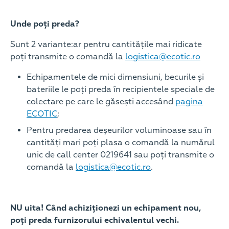
Unde poți preda?
Sunt 2 variante:ar pentru cantitățile mai ridicate
poți transmite o comandă la
logistica@ecotic.ro
Echipamentele de mici dimensiuni, becurile și
bateriile le poți preda în recipientele speciale de
colectare pe care le găsești accesând
pagina
ECOTIC
;
Pentru predarea deșeurilor voluminoase sau în
cantități mari poți plasa o comandă la numărul
unic de call center 0219641 sau poți transmite o
comandă la
logistica@ecotic.ro
.
NU uita! Când achiziționezi un echipament nou,
poți preda furnizorului echivalentul vechi.