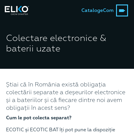
Catalog
eCom
Colectare electronice &
baterii uzate
Știai că în România există obligația
colectării separate a deșeurilor electronice
și a bateriilor și că fiecare dintre noi avem
obligații în acest sens?
Cum le pot colecta separat?
ECOTIC și ECOTIC BAT îți pot pune la dispoziție