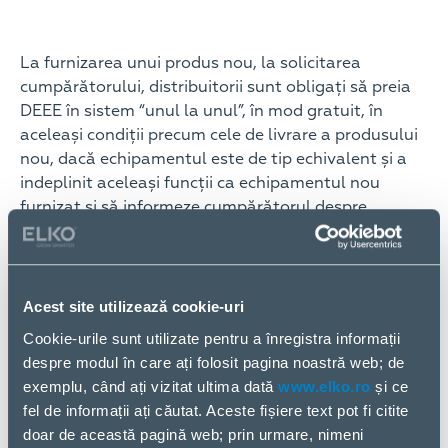
La furnizarea unui produs nou, la solicitarea
cumpărătorului, distribuitorii sunt obligați să preia
DEEE în sistem “unul la unul”, în mod gratuit, în
aceleași condiții precum cele de livrare a produsului
nou, dacă echipamentul este de tip echivalent și a
indeplinit aceleași funcții ca echipamentul nou
furnizat și să informeze cumpărătorul despre
această posibilitate înainte de achiziționarea
produsului (OUG 5/2015).
În cazul bateriilor uzate, acestea se pot preda la
Acest site utilizează cookie-uri
toate punctele de vânzare a celor noi.
Cookie-urile sunt utilizate pentru a înregistra informații
despre modul în care ați folosit pagina noastră web; de
exemplu, când ați vizitat ultima dată
www.elko.ro
și ce
De ce să reciclăm?
fel de informații ați căutat. Aceste fișiere text pot fi citite
doar de această pagină web; prin urmare, nimeni
Sunt baterii și acumulatori care, aruncați la