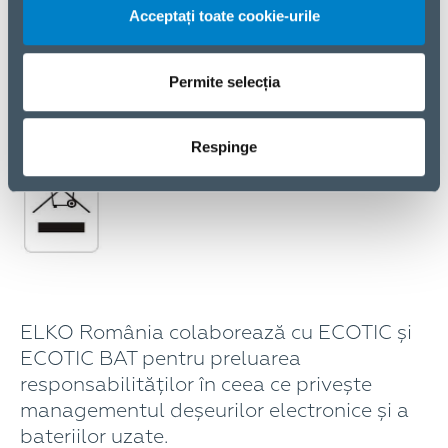
NU uita!
Acceptați toate cookie-urile
Simbolul pubela taiată indică colectarea separată
a respectivului obiect. Acesta nu trebuie aruncat
Permite selecția
împreună cu deșeurile menajere, ci trebuie predat
către punctele de colectare specializate.
Respinge
ELKO România colaborează cu ECOTIC și
ECOTIC BAT pentru preluarea
responsabilităților în ceea ce privește
managementul deșeurilor electronice și a
bateriilor uzate.