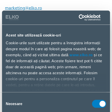
marketing@elko.ro
DEPARTAMENT FINANCIAR
financiar@elko.ro
Acest site utilizează cookie-uri
DEPARTAMENT IT
Cookie-urile sunt utilizate pentru a înregistra informații
it@elko.ro
despre modul în care ați folosit pagina noastră web; de
exemplu, când ați vizitat ultima dată
www.elko.ro
și ce
DEPARTAMENT HR
fel de informații ați căutat. Aceste fișiere text pot fi citite
doar de această pagină web; prin urmare, nimeni
hr@elko.ro
altcineva nu poate accesa aceste informații. Folosim
cookie-uri pentru a personaliza conținutul pe care îl
vedeți, pentru a reține datele pe care le-ați introdus,
pentru a reține setările ecranului dumneavoastră și pentru
a analiza fluxul nostru de date.
Selecția
PENTRU ÎNTREBĂRI
Partajăm informații despre modul în care utilizați pagina
Necesare
consimțământului
noastră web cu partenerii noștri din social media,