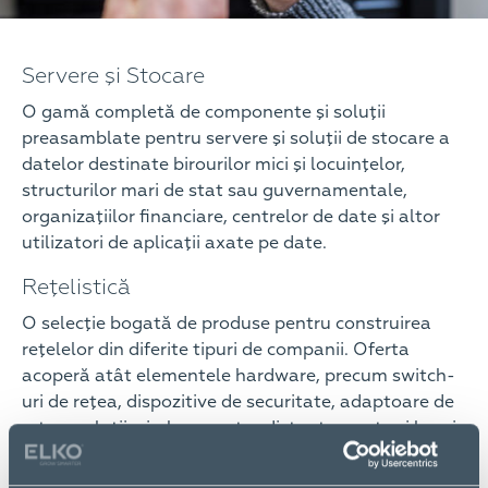
Servere şi Stocare
O gamă completă de componente şi soluţii
preasamblate pentru servere şi soluţii de stocare a
datelor destinate birourilor mici şi locuinţelor,
structurilor mari de stat sau guvernamentale,
organizaţiilor financiare, centrelor de date şi altor
utilizatori de aplicaţii axate pe date.
Reţelistică
O selecţie bogată de produse pentru construirea
reţelelor din diferite tipuri de companii. Oferta
acoperă atât elementele hardware, precum switch-
uri de reţea, dispozitive de securitate, adaptoare de
reţea, soluţii wireless pentru distanţe scurte şi lungi
sau echipament pentru comunicaţii prin cablu, cât şi
soluţii software complexe.