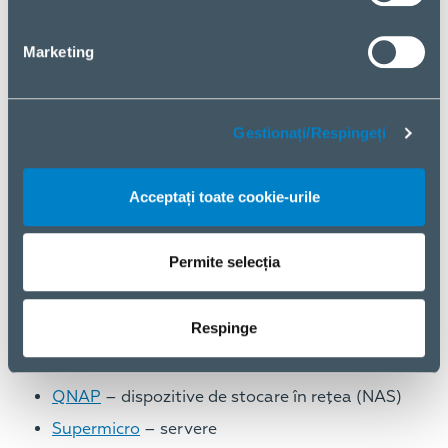
APC by Schneider Electric
– soluții de
elecroalimentare
Marketing
ASUS
– servere
ATEN
– soluții pentru managementul
infrastructurii IT și conectivitate A/V
Gestionați/Respingeți
R&M
– infrastructură cablare structurată
D-Link
– rețelistică
Acceptați toate cookie-urile
Hewlett Packard Enterprise
– servere, storage,
networking, software
Permite selecția
Microsoft
– software
Mustek
– surse de alimentare neîntreruptibilă
Respinge
NAKIVO
– aplicații de back-up medii
virtualizate
QNAP
– dispozitive de stocare în reţea (NAS)
Supermicro
– servere