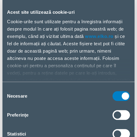
Acest site utilizează cookie-uri
HPE PROLIANT – COMPUTE ENGINEERED
Cookie-urile sunt utilizate pentru a înregistra informații
FOR YOUR HYBRID WORLD
despre modul în care ați folosit pagina noastră web; de
exemplu, când ați vizitat ultima dată
www.elko.ro
și ce
Sisteme de alimentare şi alte echipamente
fel de informații ați căutat. Aceste fișiere text pot fi citite
Suport pentru infrastructură precum sisteme de
doar de această pagină web; prin urmare, nimeni
securitate, încălzire, ventilaţie şi aer condiţionat
altcineva nu poate accesa aceste informații. Folosim
(HVAC), surse de alimentare neîntreruptibile (UPS),
cookie-uri pentru a personaliza conținutul pe care îl
cabinete şi cablaje.
vedeți, pentru a reține datele pe care le-ați introdus,
pentru a reține setările ecranului dumneavoastră și pentru
a analiza fluxul nostru de date.
Selecția
MICRO DATA CENTER 6U
Partajăm informații despre modul în care utilizați pagina
Necesare
consimțământului
noastră web cu partenerii noștri din social media,
Producători
publicitate și analiză. Dacă sunteți de acord cu acestea,
Preferinţe
vă rugăm să dați clic pe „Acceptați toate cookie-urile”.
Dacă doriți să vă gestionați alegerea sau să respingeți
Allied Telesis
– reţelistică
cookie-urile, faceți clic pe „Gestionați/Respingeți”.
Statistici