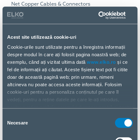
Net Copper Cables & Connectors
Video Surveillance Software
Extended Warranty
Analog Cameras
Network Cameras
Acest site utilizează cookie-uri
Access Control Systems
Cookie-urile sunt utilizate pentru a înregistra informații
despre modul în care ați folosit pagina noastră web; de
Door Entry Systems
exemplu, când ați vizitat ultima dată
www.elko.ro
și ce
fel de informații ați căutat. Aceste fișiere text pot fi citite
Fire Alarm Systems
doar de această pagină web; prin urmare, nimeni
altcineva nu poate accesa aceste informații. Folosim
Intruder Alarm Systems
cookie-uri pentru a personaliza conținutul pe care îl
vedeți, pentru a reține datele pe care le-ați introdus,
pentru a reține setările ecranului dumneavoastră și pentru
a analiza fluxul nostru de date.
Selecția
CAMERA HD-TVI 720P IR
HIKVISION
Partajăm informații despre modul în care utilizați pagina
Necesare
consimțământului
BULLET/DS-2CE16C2T-IT5
DS-2CE16C2T-
noastră web cu partenerii noștri din social media,
6MM HIKVISION
IT5-6MM
publicitate și analiză. Dacă sunteți de acord cu acestea,