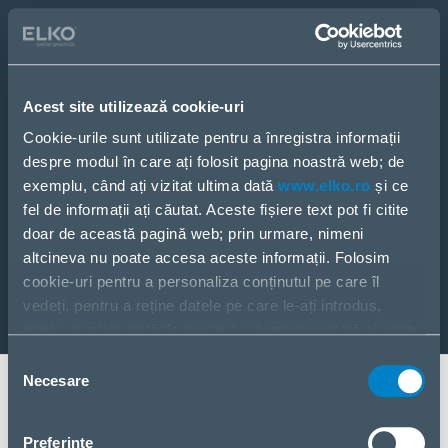
Catalog
eCom
Vreau să devin partener
Acest site utilizează cookie-uri
PRODUSE
SOLUȚII
Cookie-urile sunt utilizate pentru a înregistra informații
SERVICII
despre modul în care ați folosit pagina noastră web; de
CONTACT
exemplu, când ați vizitat ultima dată
www.elko.ro
și ce
ȘTIRI
fel de informații ați căutat. Aceste fișiere text pot fi citite
DESPRE NOI
doar de această pagină web; prin urmare, nimeni
altcineva nu poate accesa aceste informații. Folosim
cookie-uri pentru a personaliza conținutul pe care îl
vedeți, pentru a reține datele pe care le-ați introdus,
pentru a reține setările ecranului dumneavoastră și pentru
a analiza fluxul nostru de date.
Selecția
Partajăm informații despre modul în care utilizați pagina
Necesare
consimțământului
noastră web cu partenerii noștri din social media,
Strada Copilului 18, București, 012178, România
publicitate și analiză. Dacă sunteți de acord cu acestea,
Preferinţe