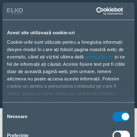
Catalog
eCom
Vreau să devin partener
Acest site utilizează cookie-uri
PRODUSE
SOLUȚII
Cookie-urile sunt utilizate pentru a înregistra informații
SERVICII
despre modul în care ați folosit pagina noastră web; de
CONTACT
exemplu, când ați vizitat ultima dată
www.elko.ro
și ce
ȘTIRI
fel de informații ați căutat. Aceste fișiere text pot fi citite
DESPRE NOI
doar de această pagină web; prin urmare, nimeni
altcineva nu poate accesa aceste informații. Folosim
cookie-uri pentru a personaliza conținutul pe care îl
vedeți, pentru a reține datele pe care le-ați introdus,
pentru a reține setările ecranului dumneavoastră și pentru
a analiza fluxul nostru de date.
Selecția
Partajăm informații despre modul în care utilizați pagina
Necesare
consimțământului
noastră web cu partenerii noștri din social media,
Strada Copilului 18, București, 012178, România
publicitate și analiză. Dacă sunteți de acord cu acestea,
Preferinţe