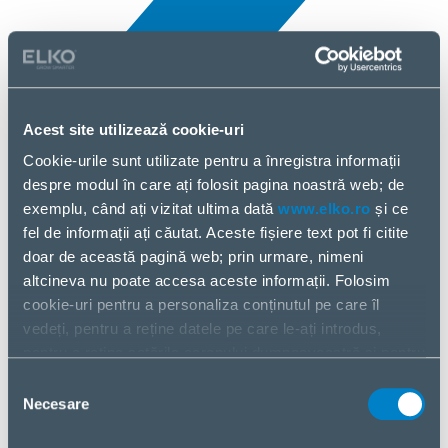
Acest site utilizează cookie-uri
Cookie-urile sunt utilizate pentru a înregistra informații
Toate noutățile
despre modul în care ați folosit pagina noastră web; de
10 Apr, 2025
exemplu, când ați vizitat ultima dată
www.elko.ro
și ce
fel de informații ați căutat. Aceste fișiere text pot fi citite
AMD
doar de această pagină web; prin urmare, nimeni
altcineva nu poate accesa aceste informații. Folosim
cookie-uri pentru a personaliza conținutul pe care îl
vedeți, pentru a reține datele pe care le-ați introdus,
pentru a reține setările ecranului dumneavoastră și pentru
a analiza fluxul nostru de date.
Selecția
Partajăm informații despre modul în care utilizați pagina
Necesare
consimțământului
noastră web cu partenerii noștri din social media,