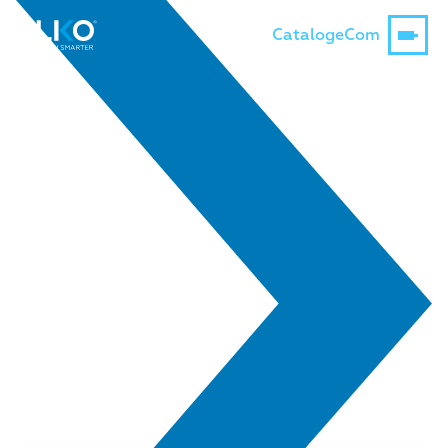
Catalog
eCom