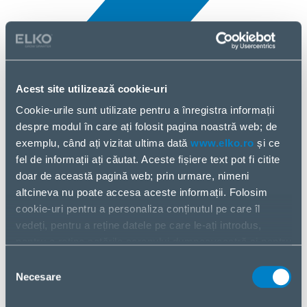
Acest site utilizează cookie-uri
Cookie-urile sunt utilizate pentru a înregistra informații
Toate noutățile
despre modul în care ați folosit pagina noastră web; de
10 Apr, 2025
exemplu, când ați vizitat ultima dată
www.elko.ro
și ce
fel de informații ați căutat. Aceste fișiere text pot fi citite
Hannspree
doar de această pagină web; prin urmare, nimeni
altcineva nu poate accesa aceste informații. Folosim
cookie-uri pentru a personaliza conținutul pe care îl
vedeți, pentru a reține datele pe care le-ați introdus,
pentru a reține setările ecranului dumneavoastră și pentru
a analiza fluxul nostru de date.
Selecția
Partajăm informații despre modul în care utilizați pagina
Necesare
consimțământului
noastră web cu partenerii noștri din social media,