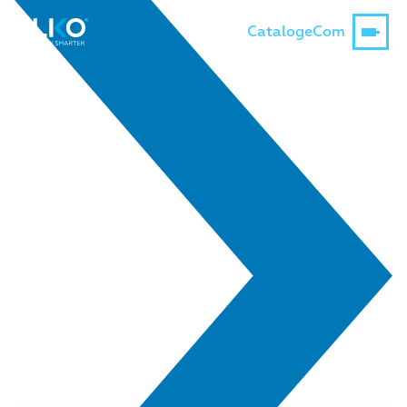
Catalog
eCom