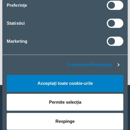
publicitate și analiză. Dacă sunteți de acord cu acestea,
Preferinţe
vă rugăm să dați clic pe „Acceptați toate cookie-urile”.
Dacă doriți să vă gestionați alegerea sau să respingeți
cookie-urile, faceți clic pe „Gestionați/Respingeți”.
Statistici
Marketing
Gestionați/Respingeți
Acceptați toate cookie-urile
Permite selecția
Vreau să devin partener
PRODUSE
Respinge
SOLUȚII