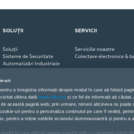
SOLUȚII
SERVICII
Soluții
Serviciile noastre
Sisteme de Securitate
Colectare electronice & ba
Automatizări Industriale
Infrastructură
Sisteme de comunicaţii
ie-uri
Blog, Studii de caz
 pentru a înregistra informații despre modul în care ați folosit pag
vizitat ultima dată
www.elko.ro
și ce fel de informații ați căutat
doar de această pagină web; prin urmare, nimeni altcineva nu poate
cookie-uri pentru a personaliza conținutul pe care îl vedeți, pentr
dus, pentru a reține setările ecranului dumneavoastră și pentru a a
modul în care utilizați pagina noastră web cu partenerii noștri di