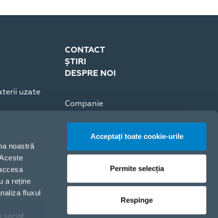
CONTACT
ȘTIRI
DESPRE NOI
terii uzate
Companie
Presă
Cariere
Acceptați toate cookie-urile
Certificări ISO
ina noastră
. Aceste
Permite selecția
 accesa
u a reține
naliza fluxul
Respinge
n social