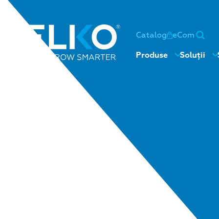
Catalog
eCom
Produse
Soluții