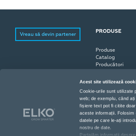
PRODUSE
Vreau să devin partener
Produse
Catalog
Producători
Acest site utilizează cook
Cookie-urile sunt utilizate
web; de exemplu, când ați 
fișiere text pot fi citite 
aceste informații. Folosim 
datele pe care le-ați intro
nostru de date.
Partajăm informații despre 