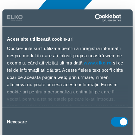
Acest site utilizează cookie-uri
Cookie-urile sunt utilizate pentru a înregistra informații
Toate noutățile
despre modul în care ați folosit pagina noastră web; de
5 Mar, 2026
exemplu, când ați vizitat ultima dată
www.elko.ro
și ce
fel de informații ați căutat. Aceste fișiere text pot fi citite
Planet
doar de această pagină web; prin urmare, nimeni
altcineva nu poate accesa aceste informații. Folosim
cookie-uri pentru a personaliza conținutul pe care îl
vedeți, pentru a reține datele pe care le-ați introdus,
pentru a reține setările ecranului dumneavoastră și pentru
a analiza fluxul nostru de date.
Selecția
Partajăm informații despre modul în care utilizați pagina
Necesare
consimțământului
noastră web cu partenerii noștri din social media,