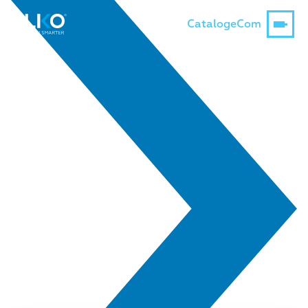
Catalog
eCom