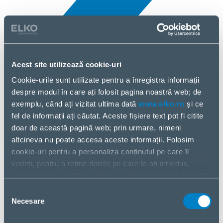
Acest site utilizează cookie-uri
Cookie-urile sunt utilizate pentru a înregistra informații
Toate noutățile
despre modul în care ați folosit pagina noastră web; de
5 Apr, 2025
exemplu, când ați vizitat ultima dată
www.elko.ro
și ce
fel de informații ați căutat. Aceste fișiere text pot fi citite
Sapphire
doar de această pagină web; prin urmare, nimeni
altcineva nu poate accesa aceste informații. Folosim
cookie-uri pentru a personaliza conținutul pe care îl
vedeți, pentru a reține datele pe care le-ați introdus,
pentru a reține setările ecranului dumneavoastră și pentru
a analiza fluxul nostru de date.
Selecția
Partajăm informații despre modul în care utilizați pagina
Necesare
consimțământului
noastră web cu partenerii noștri din social media,