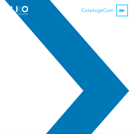
Catalog
eCom