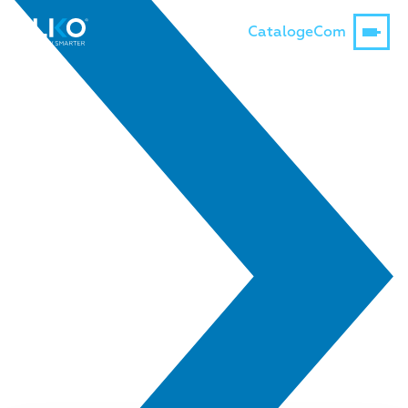
Catalog
eCom