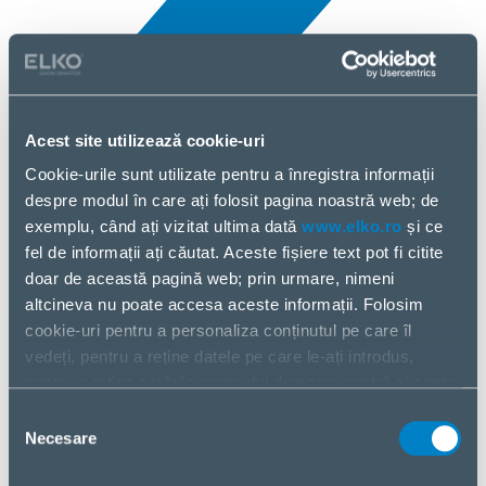
Acest site utilizează cookie-uri
Cookie-urile sunt utilizate pentru a înregistra informații
Toate noutățile
despre modul în care ați folosit pagina noastră web; de
3 Apr, 2025
exemplu, când ați vizitat ultima dată
www.elko.ro
și ce
fel de informații ați căutat. Aceste fișiere text pot fi citite
Ubiquiti
doar de această pagină web; prin urmare, nimeni
altcineva nu poate accesa aceste informații. Folosim
cookie-uri pentru a personaliza conținutul pe care îl
vedeți, pentru a reține datele pe care le-ați introdus,
pentru a reține setările ecranului dumneavoastră și pentru
a analiza fluxul nostru de date.
Selecția
Partajăm informații despre modul în care utilizați pagina
Necesare
consimțământului
noastră web cu partenerii noștri din social media,