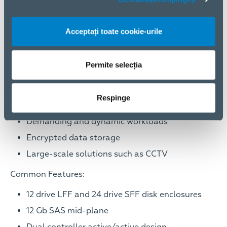
Acceptați toate cookie-urile
Start small and scale as needed with any
Permite selecția
combination of SSDs, Enterprise SAS, or MidLine
SAS HDDs.
Respinge
Perfect for:
Demanding and dynamic workloads
Encrypted data storage
Large-scale solutions such as CCTV
Common Features:
12 drive LFF and 24 drive SFF disk enclosures
12 Gb SAS mid-plane