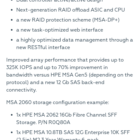
Dual controller active/active design
Next-generation RAID offload ASIC and CPU
a new RAID protection scheme (MSA-DP+)
a new task-optimized web interface
a highly optimized data management through a
new RESTful interface
Improved array performance that provides up to
325K IOPS and up to 70% improvement in
bandwidth versus HPE MSA Gen5 (depending on the
protocol) and a new 12 Gb SAS back-end
connectivity.
MSA 2060 storage configuration example:
1x HPE MSA 2062 16Gb Fibre Channel SFF
Storage. P/N R0Q80A
1x HPE MSA 10.8TB SAS 12G Enterprise 10K SFF