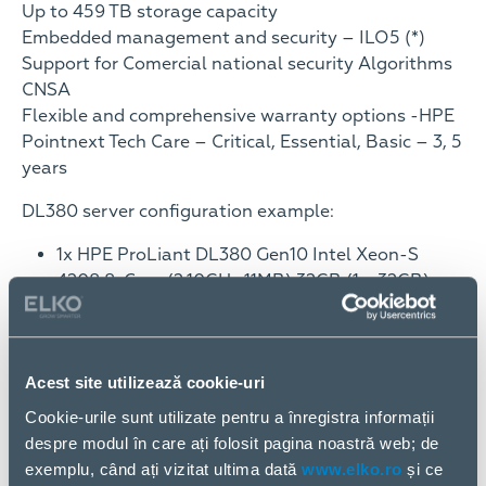
Up to 459 TB storage capacity
Embedded management and security – ILO5 (*)
Support for Comercial national security Algorithms
CNSA
Flexible and comprehensive warranty options -HPE
Pointnext Tech Care – Critical, Essential, Basic – 3, 5
years
DL380 server configuration example:
1x HPE ProLiant DL380 Gen10 Intel Xeon-S
4208 8-Core (2.10GHz 11MB) 32GB (1 x 32GB)
PC4-2933Y RDIMM 8 x Hot Plug 2.5in Small
Form Factor Smart Carrier Smart Array P408i-a
SR NC No Optical 500W 3yr Next Business Day
Acest site utilizează cookie-uri
Warranty. P/N P23465-B21
Cookie-urile sunt utilizate pentru a înregistra informații
1x HPE 32GB (1 x 32GB) Dual Rank x4 DDR4-
despre modul în care ați folosit pagina noastră web; de
2933 CAS-21-21-21 Registered Memory Kit. P/N
exemplu, când ați vizitat ultima dată
www.elko.ro
și ce
P00924-B21