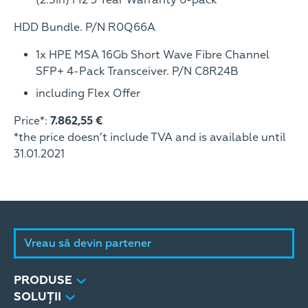
(2.5in) M2 3 Year Warranty 6-pack
HDD Bundle. P/N R0Q66A
1x HPE MSA 16Gb Short Wave Fibre Channel
SFP+ 4-Pack Transceiver. P/N C8R24B
including Flex Offer
Price*:
7.862,55 €
*the price doesn’t include TVA and is available until
31.01.2021
Vreau să devin partener
PRODUSE
SOLUȚII