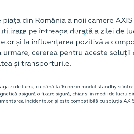
piața din România a noii camere AXIS
tilizare pe întreaga durată a zilei de 
Servicii
Știri
Contact
Despre noi
elor și la influențarea pozitivă a comp
. Ca urmare, cererea pentru aceste soluții
tea și transporturile.
zi de lucru, cu până la 16 ore în modul standby și între 10
gnetică asigură o fixare sigură, chiar și în medii de lucru
cumentarea incidentelor, și este compatibilă cu soluția AX