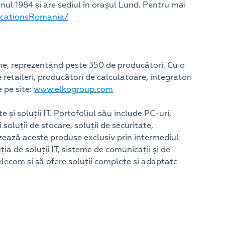
nul 1984 și are sediul în orașul Lund. Pentru mai
icationsRomania/
iune, reprezentând peste 350 de producători. Cu o
retaileri, producători de calculatoare, integratori
e pe site:
www.elkogroup.com
i soluții IT. Portofoliul său include PC-uri,
oluții de stocare, soluții de securitate,
ează aceste produse exclusiv prin intermediul
uția de soluții IT, sisteme de comunicații și de
ecom și să ofere soluții complete și adaptate