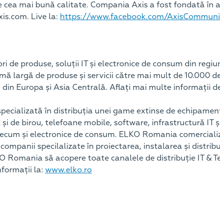
 de cea mai bună calitate. Compania Axis a fost fondată în a
xis.com. Live la:
https://www.facebook.com/AxisCommun
ri de produse, soluții IT și electronice de consum din reg
 largă de produse și servicii către mai mult de 10.000 de 
i din Europa și Asia Centrală. Aflați mai multe informații d
cializată în distribuția unei game extinse de echipamente ș
de birou, telefoane mobile, software, infrastructură IT și s
precum și electronice de consum. ELKO Romania comercializ
, companii specilalizate în proiectarea, instalarea și distrib
Romania să acopere toate canalele de distribuție IT & Tel
nformații la:
www.elko.ro