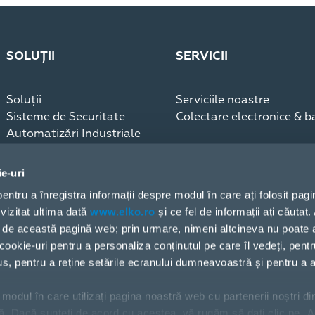
SOLUȚII
SERVICII
Soluții
Serviciile noastre
Sisteme de Securitate
Colectare electronice & ba
Automatizări Industriale
Infrastructură
Sisteme de comunicaţii
ie-uri
Blog, Studii de caz
 pentru a înregistra informații despre modul în care ați folosit pag
vizitat ultima dată
www.elko.ro
și ce fel de informații ați căutat
doar de această pagină web; prin urmare, nimeni altcineva nu poate
cookie-uri pentru a personaliza conținutul pe care îl vedeți, pentr
dus, pentru a reține setările ecranului dumneavoastră și pentru a a
modul în care utilizați pagina noastră web cu partenerii noștri di
ză. Dacă sunteți de acord cu acestea, vă rugăm să dați clic pe „A