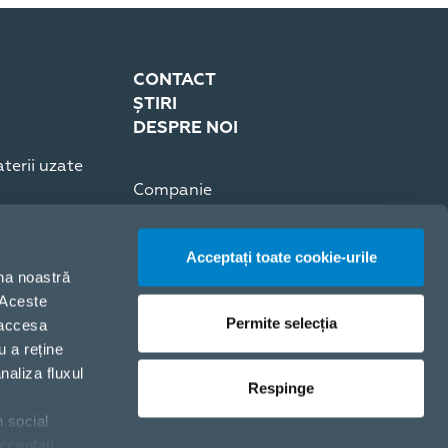
CONTACT
ȘTIRI
DESPRE NOI
terii uzate
Companie
Presă
Cariere
Acceptați toate cookie-urile
Certificări ISO
ina noastră
. Aceste
Permite selecția
 accesa
u a reține
naliza fluxul
Respinge
n social
Politica de cookie-uri
cceptați