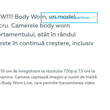
 W111 Body Worn, un model
Vreau să devin partener
lucru. Camerele body worn
ortamentului, atât în rândul
 este în continuă creștere, inclusiv
 ore de înregistrare la rezoluție 720p și 7,5 ore la
 dinamice. Camera captează imagini și sunet de înaltă
IS Body Worn Live, care permite transmiterea video