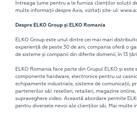
întreaga lume pentru a le furniza clienților soluții
multe informații despre Axis, vizitați site-ul: www.a
Despre ELKO Group și ELKO Romania
ELKO Group este unul dintre cei mai mari distribuito
experiență de peste 30 de ani, compania oferă o gamă
de sisteme și companii din diferite domenii, în 13 țăr
ELKO Romania face parte din Grupul ELKO și este spe
componente hardware, electronice pentru uz casnic și 
echipamente industriale, sisteme de comunicații, 
partenerilor săi: reselleri, retaileri, magazine online
supraveghere video. Această abordare permite ELKO 
pentru diversele nevoi ale clienților săi. Mai multe i