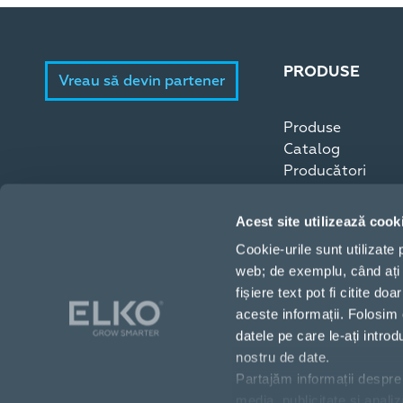
PRODUSE
Vreau să devin partener
Produse
Catalog
Producători
Acest site utilizează cook
Cookie-urile sunt utilizate
web; de exemplu, când ați 
fișiere text pot fi citite 
aceste informații. Folosim 
datele pe care le-ați intro
nostru de date.
Partajăm informații despre 
Strada Copilului 18, București, 012178, România
media, publicitate și anali