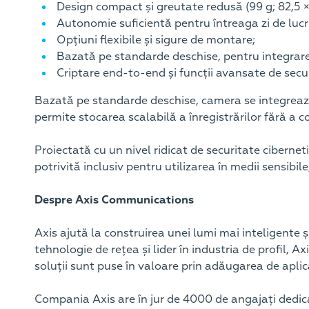
Design compact și greutate redusă (99 g; 82,5 
Autonomie suficientă pentru întreaga zi de lucr
Opțiuni flexibile și sigure de montare;
Bazată pe standarde deschise, pentru integrare 
Criptare end-to-end și funcții avansate de secur
Bazată pe standarde deschise, camera se integrează
permite stocarea scalabilă a înregistrărilor fără a c
Proiectată cu un nivel ridicat de securitate ciberneti
potrivită inclusiv pentru utilizarea în medii sensibil
Despre Axis Communications
Axis ajută la construirea unei lumi mai inteligente 
tehnologie de rețea și lider în industria de profil, A
soluții sunt puse în valoare prin adăugarea de aplicaț
Compania Axis are în jur de 4000 de angajați dedicaț