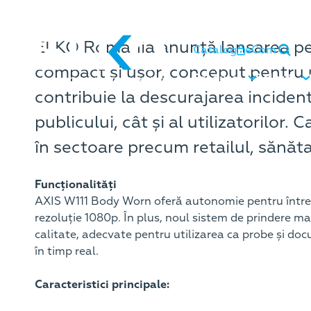
ELKO Romania anunță lansarea pe 
Catalog
eCom
compact și ușor, conceput pentru u
Produse
Soluții
contribuie la descurajarea incident
publicului, cât și al utilizatorilor
în sectoare precum retailul, sănăta
Func
ționalități
AXIS W111 Body Worn oferă autonomie pentru întreaga 
rezoluție 1080p. În plus, noul sistem de prindere ma
calitate, adecvate pentru utilizarea ca probe și do
în timp real.
Caracteristici principale: