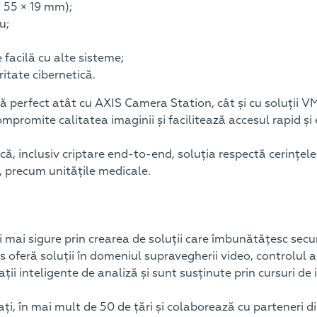
× 55 × 19 mm);
u;
facilă cu alte sisteme;
itate cibernetică.
 perfect atât cu AXIS Camera Station, cât și cu soluții VM
ompromite calitatea imaginii și facilitează accesul rapid și 
că, inclusiv criptare end-to-end, soluția respectă cerințele 
e, precum unitățile medicale.
și mai sigure prin crearea de soluții care îmbunătățesc sec
xis oferă soluții în domeniul supravegherii video, controlul 
ii inteligente de analiză și sunt susținute prin cursuri de i
i, în mai mult de 50 de țări și colaborează cu parteneri di