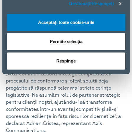
configurarea optimă și administrarea centralizată.
Gestionați/Respingeți
ELKO Romania asigură acces rapid și suport extins
pentru implementarea soluțiilor Axis, punând la
Acceptați toate cookie-urile
dispoziția partenerilor sesiuni demonstrative, Proof
of Concept și programe personalizate de instruire.
De asemenea, ELKO oferă notificări proactive
Permite selecția
privind vulnerabilitățile și actualizări regulate ale
produselor Axis, reducând astfel, riscurile
Respinge
operaționale.
„Axis Communications înțelege complexitatea
procesului de conformare și oferă soluții deja
pregătite să răspundă celor mai stricte cerințe
legislative. Ne asumăm rolul de partener strategic
pentru clienții noștri, ajutându-i să transforme
conformitatea într-un avantaj competitiv și să-și
sporească reziliența în fața riscurilor cibernetice”, a
declarat Adrian Cristea, reprezentant Axis
Communications.