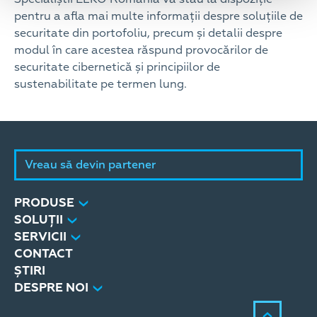
pentru a afla mai multe informații despre soluțiile de
securitate din portofoliu, precum și detalii despre
modul în care acestea răspund provocărilor de
securitate cibernetică și principiilor de
sustenabilitate pe termen lung.
Vreau să devin partener
PRODUSE
SOLUȚII
SERVICII
CONTACT
ȘTIRI
DESPRE NOI