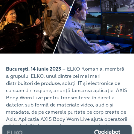
București, 14 iunie 2023
– ELKO Romania, membră
a grupului ELKO, unul dintre cei mai mari
distribuitori de produse, soluții IT și electronice de
consum din regiune, anunță lansarea aplicației AXIS
Body Worn Live pentru transmiterea în direct a
datelor, sub formă de materiale video, audio și
metadate, de pe camerele purtate pe corp create de
Axis. Aplicația AXIS Body Worn Live ajută operatorii
să ia decizii informate și sporește senzația de
siguranță a purtătorilor camerelor.