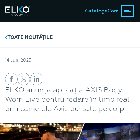
Catalog
eCom
TOATE NOUTĂȚILE
14 Jun, 2023
ELKO anunța aplicația AXIS Body
Worn Live pentru redare în timp real
prin camerele Axis purtate pe corp