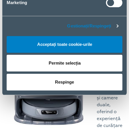
Marketing
Gestionați/Respingeți
Narwal
Acceptați toate cookie-urile
Freo Z
Ultra:
Primul
Permite selecția
aspirator
robot din
Respinge
lume cu
cipuri duale
și camere
duale,
oferind o
experiență
de curățare