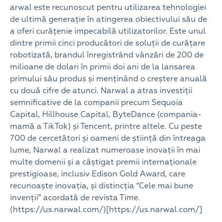
arwal este recunoscut pentru utilizarea tehnologiei
de ultimă generație în atingerea obiectivului său de
a oferi curățenie impecabilă utilizatorilor. Este unul
dintre primii cinci producători de soluții de curățare
robotizată, brandul înregistrând vânzări de 200 de
milioane de dolari în primii doi ani de la lansarea
primului său produs și menținând o creștere anuală
cu două cifre de atunci. Narwal a atras investiții
semnificative de la companii precum Sequoia
Capital, Hillhouse Capital, ByteDance (compania-
mamă a TikTok) și Tencent, printre altele. Cu peste
700 de cercetători și oameni de știință din întreaga
lume, Narwal a realizat numeroase inovații în mai
multe domenii și a câștigat premii internaționale
prestigioase, inclusiv Edison Gold Award, care
recunoaște inovația, și distincția “Cele mai bune
invenții” acordată de revista Time.
(https://us.narwal.com/)[https://us.narwal.com/]