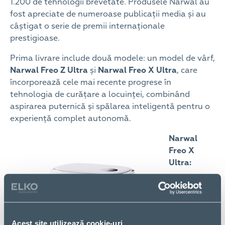
1.200 de tehnologii brevetate. Produsele Narwal au
fost apreciate de numeroase publicații media și au
câștigat o serie de premii internaționale
prestigioase.
Prima livrare include două modele: un model de vârf,
Narwal Freo Z Ultra
și
Narwal Freo X Ultra
, care
încorporează cele mai recente progrese în
tehnologia de curățare a locuinței, combinând
aspirarea puternică și spălarea inteligentă pentru o
experiență complet autonomă.
Narwal
Freo X
Ultra:
Un
aspirator
robot și
mop de
Acest site utilizează cookie-uri