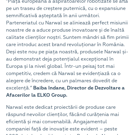
“Piața europeană a aspiratoarelor robotizate se află
pe un traseu de creștere puternică, cu o expansiune
semnificativă așteptată în anii următori.
Parteneriatul cu Narwal se aliniează perfect misiunii
noastre de a aduce produse inovatoare și de înaltă
calitate clienților noștri. Suntem mândri să fim primii
care introduc acest brand revoluționar în România.
Deși este nou pe piața noastră, produsele Narwal și-
au demonstrat deja potențialul excepțional în
Europa și la nivel global. Într-un peisaj tot mai
competitiv, credem că Narwal se evidențiază ca o
alegere de încredere, cu un palmares dovedit de
excelență.”
Baiba Indane, Director de Dezvoltare a
Afacerilor la ELKO Group.
Narwal este dedicat proiectării de produse care
răspund nevoilor clienților, făcând curățenia mai
eficientă și mai convenabilă. Angajamentul
companiei față de inovație este evident – peste