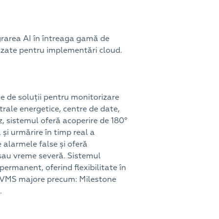
grarea AI în întreaga gamă de
mizate pentru implementări cloud.
e de soluții pentru monitorizare
trale energetice, centre de date,
, sistemul oferă acoperire de 180°
și urmărire în timp real a
 alarmele false și oferă
re sau vreme severă. Sistemul
permanent, oferind flexibilitate în
me VMS majore precum: Milestone
.