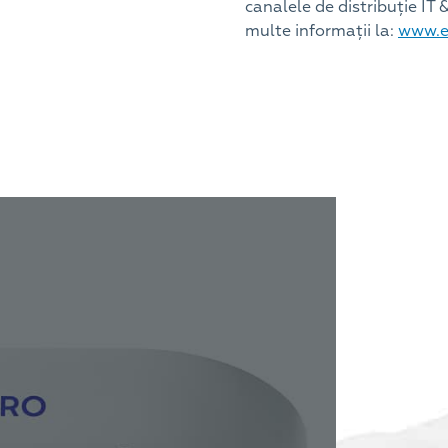
canalele de distribuție IT 
multe informații la:
www.e