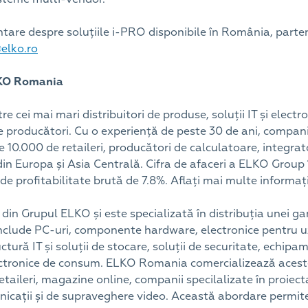
tare despre soluțiile i-PRO disponibile în România, parten
@elko.ro
LKO Romania
 cei mai mari distribuitori de produse, soluții IT și elect
 producători. Cu o experiență de peste 30 de ani, compan
de 10.000 de retaileri, producători de calculatoare, integra
i din Europa și Asia Centrală. Cifra de afaceri a ELKO Group 
 de profitabilitate brută de 7.8%. Aflați mai multe informați
in Grupul ELKO și este specializată în distribuția unei g
u include PC-uri, componente hardware, electronice pentru uz
ctură IT și soluții de stocare, soluții de securitate, echipa
ectronice de consum. ELKO Romania comercializează aceste
 retaileri, magazine online, companii specilalizate în proiect
municații și de supraveghere video. Această abordare per