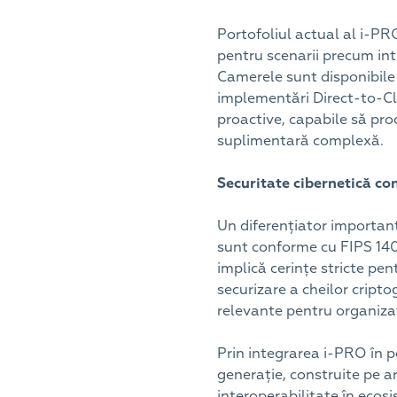
Portofoliul actual al i-PR
pentru scenarii precum intru
Camerele sunt disponibile 
implementări Direct-to-Cl
proactive, capabile să pro
suplimentară complexă.
Securitate cibernetică co
Un diferențiator important
sunt conforme cu FIPS 140-3
implică cerințe stricte pe
securizare a cheilor cripto
relevante pentru organizaț
Prin integrarea i-PRO în p
generație, construite pe ar
interoperabilitate în ecos