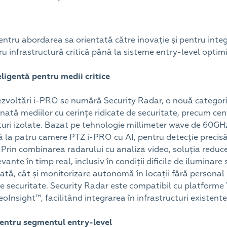
ntru abordarea sa orientată către inovație și pentru inte
tru infrastructură critică până la sisteme entry-level opti
ligentă pentru medii critice
ezvoltări i-PRO se numără Security Radar, o nouă categori
nată mediilor cu cerințe ridicate de securitate, precum cen
turi izolate. Bazat pe tehnologie millimeter wave de 60GHz
nă la patru camere PTZ i-PRO cu AI, pentru detecție precisă 
. Prin combinarea radarului cu analiza video, soluția reduce
evante în timp real, inclusiv în condiții dificile de ilumina
ată, cât și monitorizare autonomă în locații fără personal 
 de securitate. Security Radar este compatibil cu platfor
Insight™, facilitând integrarea în infrastructuri existente
 pentru segmentul entry-level