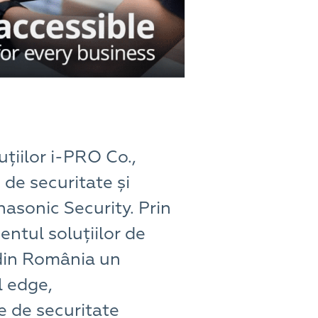
țiilor i-PRO Co.,
 de securitate și
asonic Security. Prin
ntul soluțiilor de
r din România un
el edge,
de de securitate