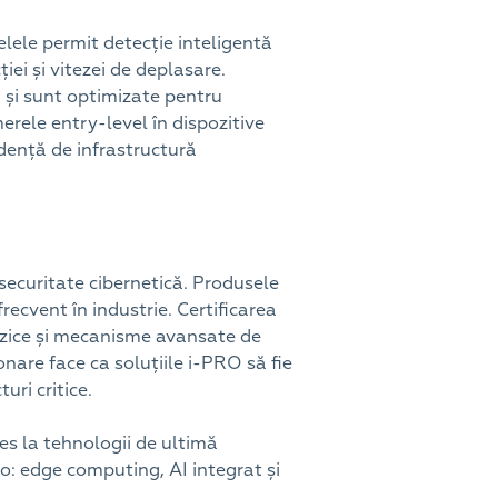
lele permit detecție inteligentă
ției și vitezei de deplasare.
, și sunt optimizate pentru
ele entry-level în dispozitive
ndență de infrastructură
securitate cibernetică. Produsele
recvent în industrie. Certificarea
fizice și mecanisme avansate de
onare face ca soluțiile i-PRO să fie
ri critice.
es la tehnologii de ultimă
deo: edge computing, AI integrat și