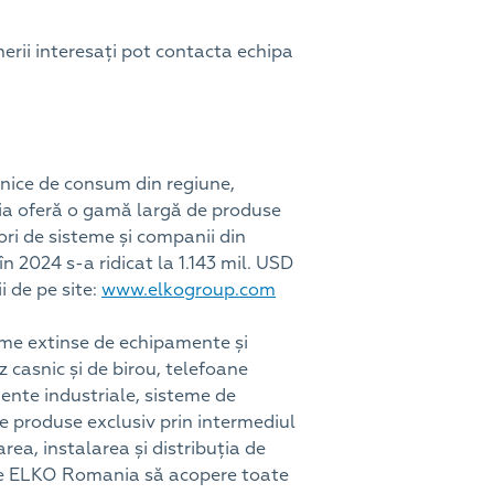
erii interesați pot contacta echipa
ronice de consum din regiune,
ia oferă o gamă largă de produse
tori de sisteme și companii din
în 2024 s-a ridicat la 1.143 mil. USD
i de pe site:
www.elkogroup.com
ame extinse de echipamente și
 casnic și de birou, telefoane
mente industriale, sisteme de
 produse exclusiv prin intermediul
area, instalarea și distribuția de
mite ELKO Romania să acopere toate