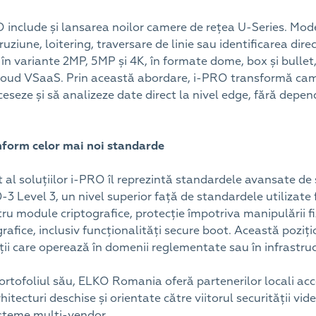
O include și lansarea noilor camere de rețea U-Series. Mode
ziune, loitering, traversare de linie sau identificarea direc
în variante 2MP, 5MP și 4K, în formate dome, box și bullet
oud VSaaS. Prin această abordare, i-PRO transformă camer
ceseze și să analizeze date direct la nivel edge, fără depe
nform celor mai noi standarde
 al soluțiilor i-PRO îl reprezintă standardele avansate de 
 Level 3, un nivel superior față de standardele utilizate f
ntru module criptografice, protecție împotriva manipulării 
grafice, inclusiv funcționalități secure boot. Această poziți
ii care operează în domenii reglementate sau în infrastructu
ortofoliul său, ELKO Romania oferă partenerilor locali acc
hitecturi deschise și orientate către viitorul securității vi
isteme multi-vendor.