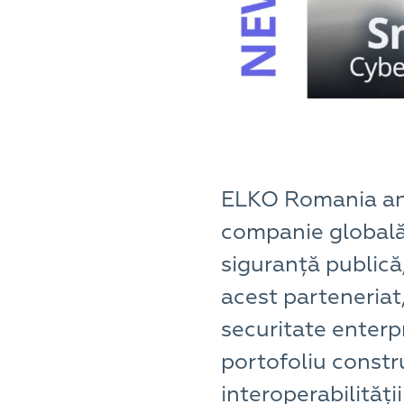
ELKO Romania anun
companie globală 
siguranță publică
acest parteneriat
securitate enterpr
portofoliu construi
interoperabilități