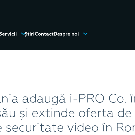
Servicii
Știri
Contact
Despre noi
ia adaugă i-PRO Co. î
său și extinde oferta de 
 securitate video în R