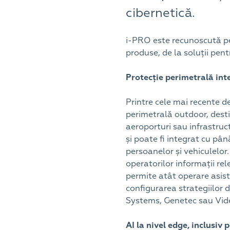
cibernetică.
i-PRO este recunoscută pe
produse, de la soluții pen
Protecție perimetrală inte
Printre cele mai recente d
perimetrală outdoor, desti
aeroporturi sau infrastruc
și poate fi integrat cu pâ
persoanelor și vehiculelor
operatorilor informații rel
permite atât operare asist
configurarea strategiilor
Systems, Genetec sau Video
AI la nivel edge, inclusiv