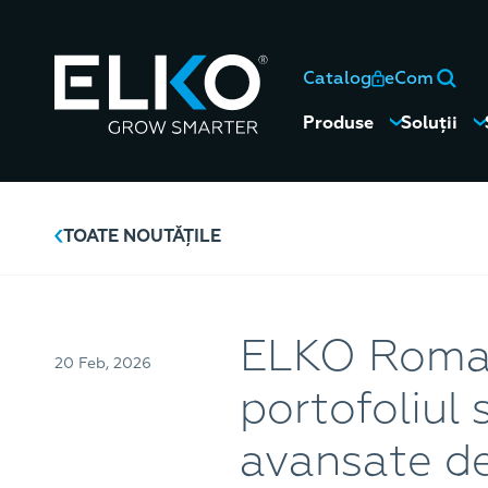
Catalog
eCom
Produse
Soluții
TOATE NOUTĂȚILE
ELKO Roman
20 Feb, 2026
portofoliul 
avansate de