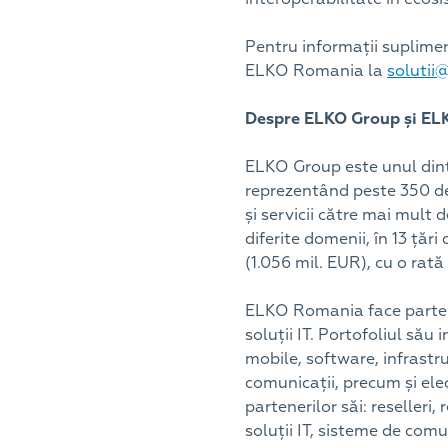
Pentru informații suplimen
ELKO Romania la
solutii
Despre ELKO Group și E
ELKO Group este unul dintre
reprezentând peste 350 de
și servicii către mai mult 
diferite domenii, în 13 țăr
(1.056 mil. EUR), cu o rată
ELKO Romania face parte d
soluții IT. Portofoliul să
mobile, software, infrastru
comunicații, precum și el
partenerilor săi: reselleri,
soluții IT, sisteme de co