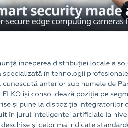
ță începerea distribuției locale a solu
specializată în tehnologii profesionale
, cunoscută anterior sub numele de Pan
, ELKO își consolidează poziția pe segme
ise și pune la dispoziția integratorilo
t în jurul inteligenței artificiale la niv
i deschise și celor mai ridicate standar