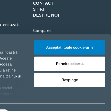
CONTACT
ȘTIRI
DESPRE NOI
terii uzate
Companie
Presă
Cariere
Acceptați toate cookie-urile
Certificări ISO
ina noastră
. Aceste
Permite selecția
 accesa
u a reține
naliza fluxul
Respinge
n social
Politica de cookie-uri
cceptați
Politica de Confidențialitate
ți clic pe
Setări cookies