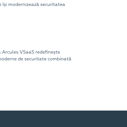
re își modernizează securitatea
ma Arcules VSaaS redefinește
i moderne de securitate combinată