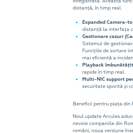
înregistrată. Această funcț
distanță, în timp real.
Expanded Camera-to
distanță la interfața 
Gestionare cazuri (
Sistemul de gestionare 
Funcțiile de sortare in
mai eficientă a incide
Playback îmbunătăți
rapide în timp real.
Multi-NIC support pe
securitate sporită și c
Beneficii pentru piața di
Noul update Arcules aduce
nevoie companiile din Român
români, noua versiune îns