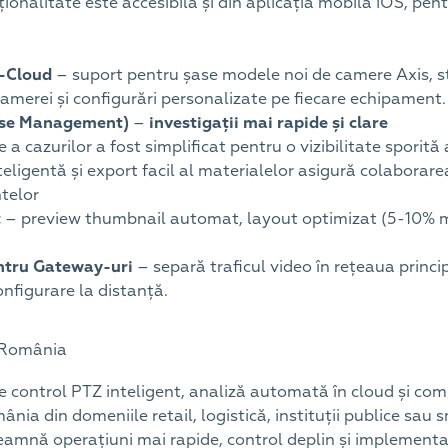
ionalitate este accesibilă și din aplicația mobilă iOS, pent
-Cloud
– suport pentru șase modele noi de camere Axis, sto
camerei și configurări personalizate pe fiecare echipament.
Case Management)
–
investigații mai rapide și clare
a cazurilor a fost simplificat pentru o vizibilitate sporită 
teligentă și export facil al materialelor asigură colaborare
ntelor
t
– preview thumbnail automat, layout optimizat (5-10% ma
ntru Gateway-uri
– separă traficul video în rețeaua princi
onfigurare la distanță.
n România
 control PTZ inteligent, analiză automată în cloud și com
ia din domeniile retail, logistică, instituții publice sau sma
eamnă operațiuni mai rapide, control deplin și implementar