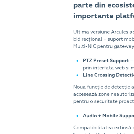
parte din ecosis
importante plat
Ultima versiune Arcules a
bidirecțional + suport mob
Multi-NIC pentru gateway-u
PTZ Preset Support –
prin interfața web și 
Line Crossing Detect
Noua funcție de detecție a 
accesează zone neautorizat
pentru o securitate proact
Audio + Mobile Suppo
Compatibilitatea extinsă c