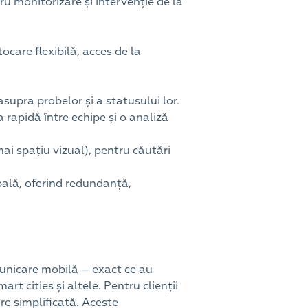
ru monitorizare și intervenție de la
care flexibilă, acces de la
asupra probelor și a statusului lor.
a rapidă între echipe și o analiză
i spațiu vizual), pentru căutări
pală, oferind redundanță,
unicare mobilă – exact ce au
rt cities și altele. Pentru clienții
e simplificată. Aceste