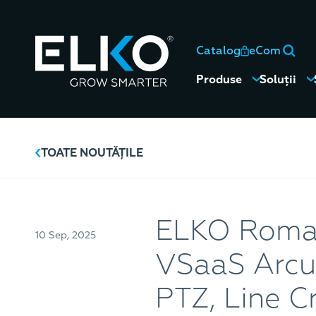
Catalog
eCom
Produse
Soluții
TOATE NOUTĂȚILE
ELKO Roman
10 Sep, 2025
VSaaS Arcule
PTZ, Line Cr