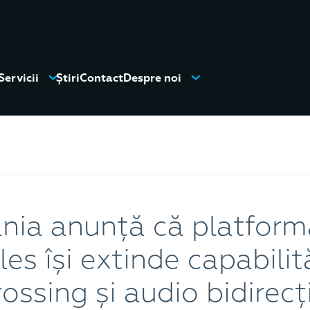
Servicii
Știri
Contact
Despre noi
ia anunță că platform
s își extinde capabilită
ossing și audio bidirecț