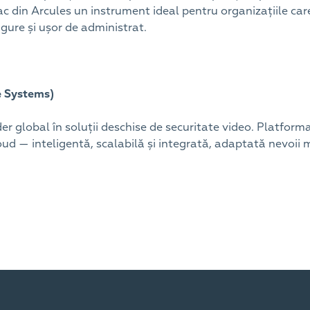
ac din Arcules un instrument ideal pentru organizațiile ca
 sigure și ușor de administrat.
e Systems)
er global în soluții deschise de securitate video. Platfor
oud — inteligentă, scalabilă și integrată, adaptată nevoi