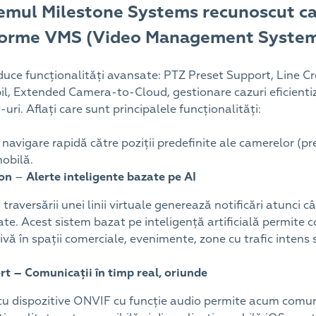
temul Milestone Systems recunoscut ca
forme VMS (Video Management System
duce funcționalități avansate: PTZ Preset Support, Line Cr
il, Extended Camera-to-Cloud, gestionare cazuri eficienti
ri. Aflați care sunt principalele funcționalități:
navigare rapidă către poziții predefinite ale camerelor (pr
mobilă.
ion
–
Alerte inteligente bazate pe AI
traversării unei linii virtuale generează notificări atunci
e. Acest sistem bazat pe inteligență artificială permite c
ivă în spații comerciale, evenimente, zone cu trafic intens 
rt
– Comunicații în timp real, oriunde
u dispozitive ONVIF cu funcție audio permite acum comunic