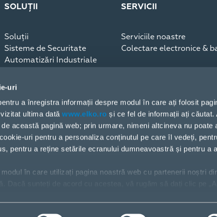
SOLUȚII
SERVICII
Soluții
Serviciile noastre
Sisteme de Securitate
Colectare electronice & ba
Automatizări Industriale
Infrastructură
Sisteme de comunicaţii
ie-uri
Blog, Studii de caz
 pentru a înregistra informații despre modul în care ați folosit pag
vizitat ultima dată
www.elko.ro
și ce fel de informații ați căutat
doar de această pagină web; prin urmare, nimeni altcineva nu poate
cookie-uri pentru a personaliza conținutul pe care îl vedeți, pentr
dus, pentru a reține setările ecranului dumneavoastră și pentru a a
modul în care utilizați pagina noastră web cu partenerii noștri di
ză. Dacă sunteți de acord cu acestea, vă rugăm să dați clic pe „A
riți să vă gestionați alegerea sau să respingeți cookie-urile, face