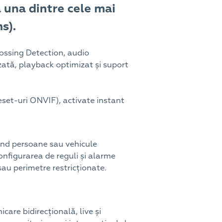
 una dintre cele mai
s).
ossing Detection, audio
zată, playback optimizat și suport
eset-uri ONVIF), activate instant
 când persoane sau vehicule
onfigurarea de reguli și alarme
sau perimetre restricționate.
are bidirecțională, live și