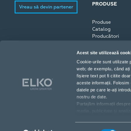
PRODUSE
Vreau să devin partener
Produse
Catalog
Producători
Acest site utilizează cook
Cookie-urile sunt utilizate
web; de exemplu, când ați 
fișiere text pot fi citite 
aceste informații. Folosim 
datele pe care le-ați intro
nostru de date.
Partajăm informații despre 
Strada Copilului 18, București, 012178, România
media, publicitate și anali
toate cookie-urile”. Dacă do
+40 21 224 60 94
„Gestionați/Respingeți”.
sales@elko.ro
Selecția