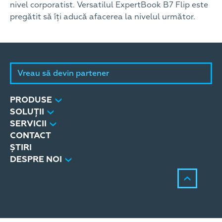
nivel corporatist. Versatilul ExpertBook B7 Flip este
pregătit să îți aducă afacerea la nivelul următor.
Vreau să devin partener
PRODUSE
SOLUȚII
SERVICII
CONTACT
ȘTIRI
DESPRE NOI