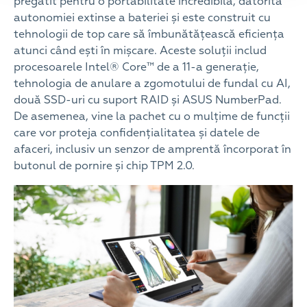
pregătit pentru o portabilitate incredibilă, datorită
autonomiei extinse a bateriei și este construit cu
tehnologii de top care să îmbunătățească eficiența
atunci când ești în mișcare. Aceste soluții includ
procesoarele Intel® Core™ de a 11-a generație,
tehnologia de anulare a zgomotului de fundal cu AI,
două SSD-uri cu suport RAID și ASUS NumberPad.
De asemenea, vine la pachet cu o mulțime de funcții
care vor proteja confidențialitatea și datele de
afaceri, inclusiv un senzor de amprentă încorporat în
butonul de pornire și chip TPM 2.0.