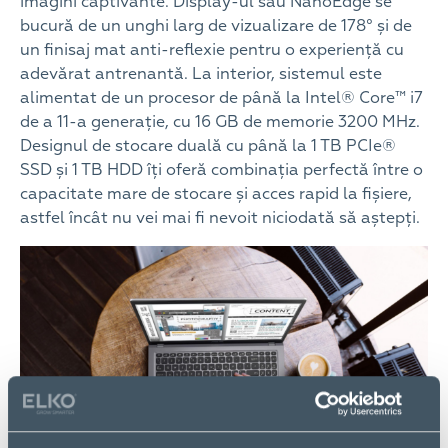
imagini captivante. Display-ul său NanoEdge se
bucură de un unghi larg de vizualizare de 178° și de
un finisaj mat anti-reflexie pentru o experiență cu
adevărat antrenantă. La interior, sistemul este
alimentat de un procesor de până la Intel® Core™ i7
de a 11-a generație, cu 16 GB de memorie 3200 MHz.
Designul de stocare duală cu până la 1 TB PCIe®
SSD și 1 TB HDD îți oferă combinația perfectă între o
capacitate mare de stocare și acces rapid la fișiere,
astfel încât nu vei mai fi nevoit niciodată să aștepți.