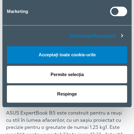
te menține productiv.
Marketing
Gestionați/Respingeți
Acceptați toate cookie-urile
Permite selecția
ASUS ExpertBook B5 – Putere portabilă pentru
Respinge
afaceri în mișcare
ASUS ExpertBook B5 este construit pentru a reuși
cu stil în lumea afacerilor, cu un sașiu proiectat cu
precizie pentru o greutate de numai 1.25 kg1. Este