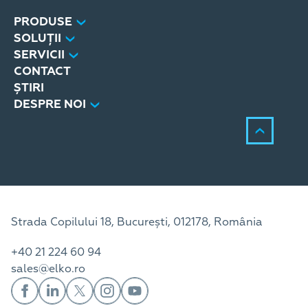
PRODUSE
SOLUȚII
SERVICII
CONTACT
ȘTIRI
DESPRE NOI
Strada Copilului 18, București, 012178, România
+40 21 224 60 94
sales@elko.ro