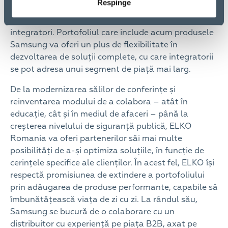
Respinge
profesionale din portofoliul actual ELKO,
completând astfel oferta dedicată rețelei de
integratori. Portofoliul care include acum produsele
Samsung va oferi un plus de flexibilitate în
dezvoltarea de soluții complete, cu care integratorii
se pot adresa unui segment de piață mai larg.
De la modernizarea sălilor de conferințe și
reinventarea modului de a colabora – atât în
educație, cât și în mediul de afaceri – până la
creșterea nivelului de siguranță publică, ELKO
Romania va oferi partenerilor săi mai multe
posibilități de a-și optimiza soluțiile, în funcție de
cerințele specifice ale clienților. În acest fel, ELKO își
respectă promisiunea de extindere a portofoliului
prin adăugarea de produse performante, capabile să
îmbunătățească viața de zi cu zi. La rândul său,
Samsung se bucură de o colaborare cu un
distribuitor cu experiență pe piața B2B, axat pe