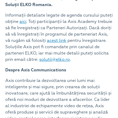
Soluții ELKO Romania.
Informații detaliate legate de agenda cursului puteți
obține
aici
. Toți participanții la Axis Academy trebuie
să fie înregistrați ca Parteneri Autorizați. Dacă doriți
să vă înregistrați în programul de parteneriat Axis,
vă rugăm să folosiți
acest link
pentru înregistrare.
Soluțiile Axis pot fi comandate prin canalul de
parteneri ELKO, iar mai multe detalii puteți solicita
prin email către:
solutii@elko.ro
.
Despre Axis Communications
Axis contribuie la dezvoltarea unei lumi mai
inteligente și mai sigure, prin crearea de soluții
inovatoare, care ajută la îmbunătățirea securității și
oferă noi moduri de dezvoltare a afacerilor. Ca lider
al industriei de echipamente video de reţea, Axis
oferă produse și servicii de supraveghere și analiză