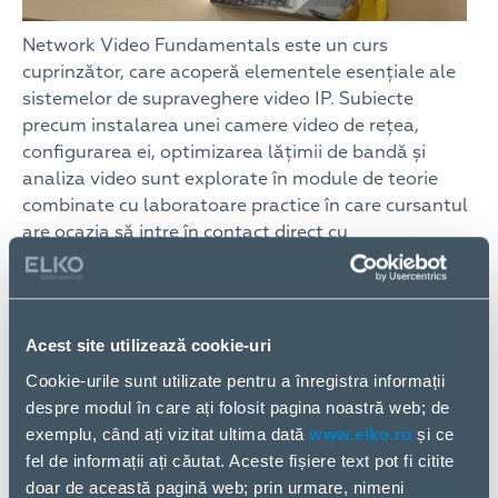
Network Video Fundamentals este un curs
cuprinzător, care acoperă elementele esențiale ale
sistemelor de supraveghere video IP. Subiecte
precum instalarea unei camere video de rețea,
configurarea ei, optimizarea lățimii de bandă și
analiza video sunt explorate în module de teorie
combinate cu laboratoare practice în care cursantul
are ocazia să intre în contact direct cu
echipamentele.
Adresat instalatorilor și integratorilor de sisteme de
supraveghere video IP, la finalizarea cursului
Acest site utilizează cookie-uri
participanții primesc diploma de certificare Axis
Cookie-urile sunt utilizate pentru a înregistra informații
Communications în urma susținerii unui test de
despre modul în care ați folosit pagina noastră web; de
evaluare a cunoștințelor.
exemplu, când ați vizitat ultima dată
www.elko.ro
și ce
fel de informații ați căutat. Aceste fișiere text pot fi citite
doar de această pagină web; prin urmare, nimeni