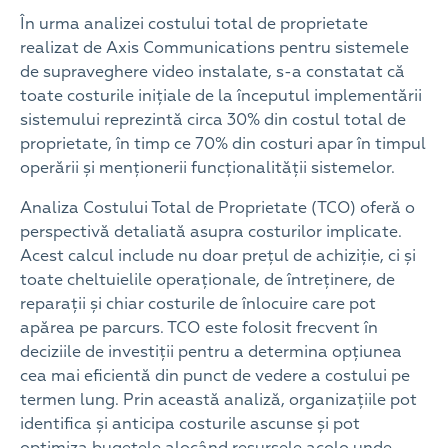
În urma analizei costului total de proprietate
realizat de Axis Communications pentru sistemele
de supraveghere video instalate, s-a constatat că
toate costurile inițiale de la începutul implementării
sistemului reprezintă circa 30% din costul total de
proprietate, în timp ce 70% din costuri apar în timpul
operării și menționerii funcționalității sistemelor.
Analiza Costului Total de Proprietate (TCO) oferă o
perspectivă detaliată asupra costurilor implicate.
Acest calcul include nu doar prețul de achiziție, ci și
toate cheltuielile operaționale, de întreținere, de
reparații și chiar costurile de înlocuire care pot
apărea pe parcurs. TCO este folosit frecvent în
deciziile de investiții pentru a determina opțiunea
cea mai eficientă din punct de vedere a costului pe
termen lung. Prin această analiză, organizațiile pot
identifica și anticipa costurile ascunse și pot
optimiza bugetele alocând resursele acolo unde