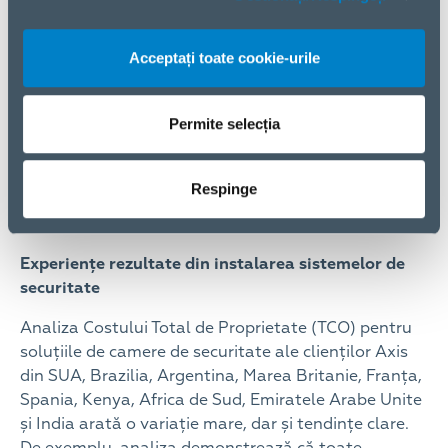
camere, servere, software, instalare și instruirea
utilizatorilor, sunt destul de ușor de estimat. Totuși,
costurile pe termen lung, cum ar fi întreținerea,
Acceptați toate cookie-urile
înlocuirea, costurile de defecțiune, electricitatea,
stocarea și securitatea cibernetică sunt mai dificil de
Permite selecția
calculat. La toate acestea se adaugă și costurile de
monitorizare a sistemului de securitate, care sunt
deseori cele mai mari costuri. O analiză a Costului
Respinge
Total de Proprietate vă poate ajuta să identificați
toate aceste costuri.
Experiențe rezultate din instalarea sistemelor de
securitate
Analiza Costului Total de Proprietate (TCO) pentru
soluțiile de camere de securitate ale clienților Axis
din SUA, Brazilia, Argentina, Marea Britanie, Franța,
Spania, Kenya, Africa de Sud, Emiratele Arabe Unite
și India arată o variație mare, dar și tendințe clare.
De exemplu, analiza demonstrează că toate