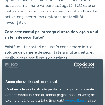
aduc cea mai mare valoare adăugată. TCO este un
instrument crucial pentru managementul eficient al
activelor și pentru maximizarea rentabilității
investițiilor.
Care este costul pe întreaga durată de viață a unui
sistem de securitate?
Există multe costuri de luat în considerare într-o
soluție de camere de securitate și multe cheltuieli
posibile care pot fi greu de estimat.
Utilizarea unei abordări a Costului Total de
Proprietate (TCO) ajută în estimarea tuturor
costurilor asociate unui sistem de camere pe
Acest site utilizează cookie-uri
întreaga sa durată de viață – de la instalare la
Cookie-urile sunt utilizate pentru a înregistra informații
operare, întreținere și dezafectare. Această abordare
despre modul în care ați folosit pagina noastră web; de
îți recomandă cum să urmărești reducerea costurilor
exemplu, când ați vizitat ultima dată
www.elko.ro
și ce
atât pentru a îmbunătăți calitatea soluției, cât și