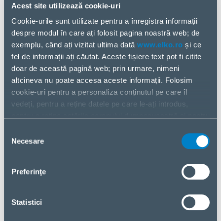
completează gama de produse ELKO pentru
Acest site utilizează cookie-uri
încărcare, VEGER situându-se în top 5 al jucătorilor
Cookie-urile sunt utilizate pentru a înregistra informații
din această industrie.
despre modul în care ați folosit pagina noastră web; de
exemplu, când ați vizitat ultima dată
www.elko.ro
și ce
Fondată în 2013, compania VEGER este printre liderii
fel de informații ați căutat. Aceste fișiere text pot fi citite
din industrie pentru soluțiile de încărcare, fiind
doar de această pagină web; prin urmare, nimeni
specializată în baterii externe portabile și
altcineva nu poate accesa aceste informații. Folosim
încărcătoare de calitate. Susținută de fabrici cu
cookie-uri pentru a personaliza conținutul pe care îl
experiență și materiale premium, combinând
vedeți, pentru a reține datele pe care le-ați introdus,
designul inovator cu tehnologia de vârf, VEGER este
pentru a reține setările ecranului dumneavoastră și pentru
cunoscută pentru produsele sale fiabile, serviciile
a analiza fluxul nostru de date.
premium și prețurile accesibile, produsele sale fiind
Selecția
Partajăm informații despre modul în care utilizați pagina
distribuite în peste 110 țări din întreaga lume.
Necesare
consimțământului
noastră web cu partenerii noștri din social media,
Cu sediul în Shenzhen, China, UTOPIA este o
publicitate și analiză. Dacă sunteți de acord cu acestea,
Preferinţe
companie de electronice, care operează dintr-o
vă rugăm să dați clic pe „Acceptați toate cookie-urile”.
facilitate ultramodernă de 12.000 mp. Compania
Dacă doriți să vă gestionați alegerea sau să respingeți
deține peste 200 de brevete pentru designul exterior
cookie-urile, faceți clic pe „Gestionați/Respingeți”.
Statistici
al bateriilor externe. VEGER este brandul global și
brandul de bază al UTOPIA, fiind larg exportat și