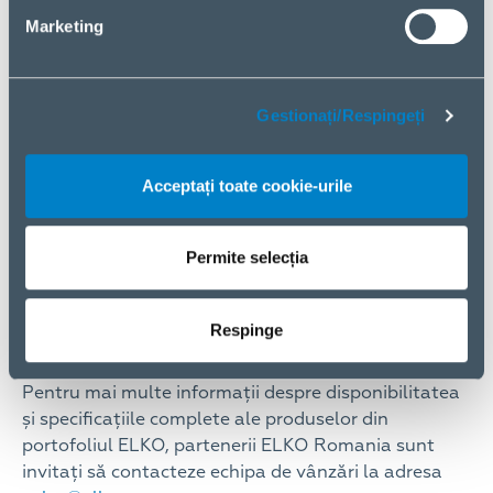
comercializat în peste 110 țări. Este prezent în
Marketing
Europa, Asia, Dubai, Arabia Saudită, USA ș.a.,
situându-se în top 100 cel mai bine vândut brand de
baterii externe pe Amazon UK și USA.
Gestionați/Respingeți
Cu un design elegant și inovator, produsele Veger
sunt atractive, dar în același timp, ușor de utilizat.
Acceptați toate cookie-urile
Echipa de producție combină cea mai recentă
tehnologie cu ani de feedback cules de la clienți
pentru a crea produse care nu doar că îndeplinesc
Permite selecția
cerințele minime ale utilizatorilor, dar devin și o
extensie a productivității lor.
Respinge
Pentru mai multe informații despre disponibilitatea
și specificațiile complete ale produselor din
portofoliul ELKO, partenerii ELKO Romania sunt
invitați să contacteze echipa de vânzări la adresa