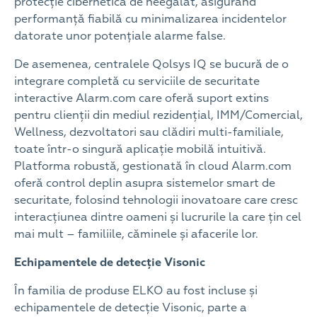
protecție cibernetică de neegalat, asigurând
performanță fiabilă cu minimalizarea incidentelor
datorate unor potențiale alarme false.
De asemenea, centralele Qolsys IQ se bucură de o
integrare completă cu serviciile de securitate
interactive Alarm.com care oferă suport extins
pentru clienții din mediul rezidențial, IMM/Comercial,
Wellness, dezvoltatori sau clădiri multi-familiale,
toate într-o singură aplicație mobilă intuitivă.
Platforma robustă, gestionată în cloud Alarm.com
oferă control deplin asupra sistemelor smart de
securitate, folosind tehnologii inovatoare care cresc
interacțiunea dintre oameni și lucrurile la care țin cel
mai mult – familiile, căminele și afacerile lor.
Echipamentele de detecție Visonic
În familia de produse ELKO au fost incluse și
echipamentele de detecție Visonic, parte a