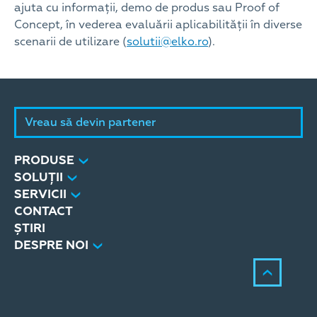
ajuta cu informații, demo de produs sau Proof of
Concept, în vederea evaluării aplicabilității în diverse
scenarii de utilizare (
solutii@elko.ro
).
Vreau să devin partener
PRODUSE
SOLUȚII
SERVICII
CONTACT
ȘTIRI
DESPRE NOI