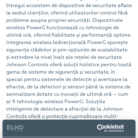
întregul ecosistem de dispozitive de securitate aflate
la sediul clienților, oferind utilizatorilor control fără
probleme asupra propriei securități. Dispozitivele
wireless PowerG funcționează cu tehnologie de
ultimă oră, oferind fiabilitate și performanță optime.
Integrarea wireless bidirecțională PowerG sporește
siguranța clădirilor și prin opțiunile de scalabilitate
și extindere la nivel înalt ale rețelei de securitate.
Johnson Controls oferă soluții holistice pentru toată
gama de sisteme de siguranță și securitate, în
special pentru sistemele de detecție și avertizare la
efracție, de la detectori și senzori până la sisteme de
semnalizare dotate cu inovații de ultimă oră – cum
ar fi tehnologia wireless PowerG. Soluțiile
inteligente de detectare a efracției de la Johnson
Controls oferă o protecție cuprinzătoare multi-
stratificată împotriva potențialelor amenințări și
ajută la crearea unui mediu sigur de lucru și de viață.