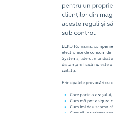
pentru un propri
clienților din ma
aceste reguli și 
sub control.
ELKO Romania, companie mem
electronice de consum din 
Systems, liderul mondial a
distanțare fizică nu este 
ceilalți.
Principalele provocări cu c
Care parte a orașului
Cum mă pot asigura c
Cum îmi dau seama că 
Cum să le vorbesc oame