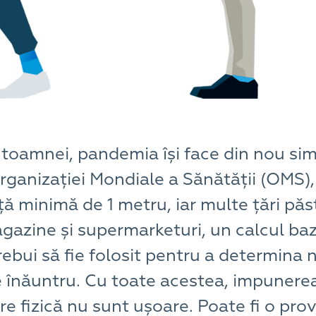
toamnei, pandemia își face din nou si
ganizației Mondiale a Sănătății (OMS), 
ță minimă de 1 metru, iar multe țări păs
agazine și supermarketuri, un calcul baz
rebui să fie folosit pentru a determin
înăuntru. Cu toate acestea, impunerea
are fizică nu sunt ușoare. Poate fi o pr