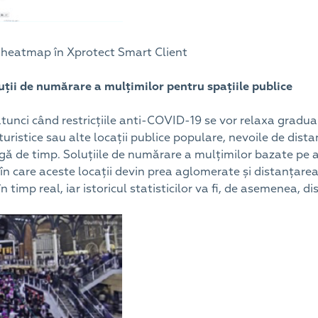
i heatmap în Xprotect Smart Client
ii de numărare a mulțimilor pentru spațiile publice
atunci când restricțiile anti-COVID-19 se vor relaxa gradual
i turistice sau alte locații publice populare, nevoile de dis
ă de timp. Soluțiile de numărare a mulțimilor bazate pe a
în care aceste locații devin prea aglomerate și distanțarea
n timp real, iar istoricul statisticilor va fi, de asemenea, di