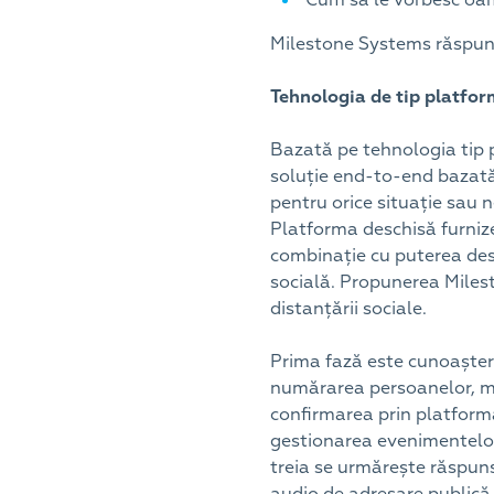
Milestone Systems răspund
Tehnologia de tip platfo
Bazată pe tehnologia tip pl
soluție end-to-end bazată
pentru orice situație sau n
Platforma deschisă furnizea
combinație cu puterea desc
socială. Propunerea Milest
distanțării sociale.
Prima fază este cunoaștere
numărarea persoanelor, ma
confirmarea prin platform
gestionarea evenimentelor 
treia se urmărește răspuns
audio de adresare publică (