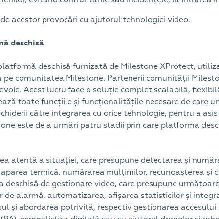
e acestor provocări cu ajutorul tehnologiei video.
rmă deschisă
atformă deschisă furnizată de Milestone XProtect, utilizator
 pe comunitatea Milestone. Partenerii comunității Milesto
evoie. Acest lucru face o soluție complet scalabilă, flexibilă
ză toate funcțiile și funcționalitățile necesare de care un 
hiderii către integrarea cu orice tehnologie, pentru a asis
one este de a urmări patru stadii prin care platforma des
a atentă a situației, care presupune detectarea și număra
parea termică, numărarea mulțimilor, recunoașterea și cla
a deschisă de gestionare video, care presupune următoarel
de alarmă, automatizarea, afișarea statisticilor și integra
ul și abordarea potrivită, respectiv gestionarea accesului 
PA), semnalistica digitală sau cu ajutorul dronelor și robot