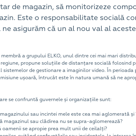
etar de magazin, să monitorizeze comp
gazin. Este o responsabilitate socială
să ne asigurăm că un al nou val al aces
bră a grupului ELKO, unul dintre cei mai mari distribuito
regiune, propune soluțiile de distanțare socială folosind 
l sistemelor de gestionare a imaginilor video. În perioada
o misiune ușoară, întrucât este în natura umană să ne apro
are se confruntă guvernele și organizațiile sunt:
, magazinului sau incintei mele este cea mai aglomerată ș
ă magazinul sau clădirea nu se supra-aglomerează?
oamenii se apropie prea mult unii de ceilalți?
nilor, evitând confruntările sau incidentele, la intrarea 