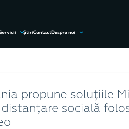
Servicii
Știri
Contact
Despre noi
a propune soluțiile M
distanțare socială folo
eo