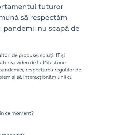
ortamentul tuturor
 comună să respectăm
tei pandemii nu scapă de
ri de produse, soluții IT și
puterea video de la Milestone
 pandemiei, respectarea regulilor de
piem și să interacționăm unii cu
i în ce moment?
în magazin?