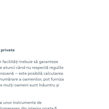
 private
r facilități trebuie să garanteze
e atunci când nu respectă regulile
ersoană – este posibilă calcularea
e numărare a oamenilor, pot furniza
 de mulți oameni sunt înăuntru și
rea unor instrumente de
lomerarea din interior poate fi