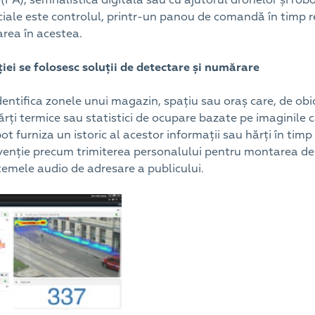
ciale este controlul, printr-un panou de comandă în timp r
tarea în acestea.
iei se folosesc soluții de detectare și numărare
dentifica zonele unui magazin, spațiu sau oraș care, de obi
ărți termice sau statistici de ocupare bazate pe imaginile 
ot furniza un istoric al acestor informații sau hărți în timp 
venție precum trimiterea personalului pentru montarea de 
stemele audio de adresare a publicului.