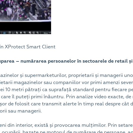
în XProtect Smart Client
area – numărarea persoanelor în sectoarele de retail și
agazinelor și supermarketurilor, proprietarii și managerii uno
ietarii magazinelor sau companiilor vor primi amenzi sever
cei 10 metri pătrați ca suprafață standard pentru fiecare p
are îl puteți primi înăuntru. Prin analize video exacte, d
șor de folosit care transmit alerte în timp real despre cât
atorii sau managerii.
 din interior, există și provocarea mulțimilor. Prin seta
a ocupării, bazate pe motorul de numărare de persoane, ag