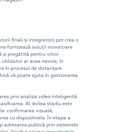
ii finali și integratorii pot crea o
ne furnizează soluții inovatoare
 și pregătită pentru viitor.
utilizator ar avea nevoie, în
ta în procesul de distanțare
chisă vă poate ajuta în gestionarea
rea prin analiza video inteligentă:
sificarea. Al doilea stadiu este
e: confirmarea vizuală,
rea cu dispozitivele. În etapa a
și adresarea publică prin sistemele
icii. Stadiul cel mai important în