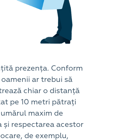
mțită prezența. Conform
oamenii ar trebui să
trează chiar o distanță
at pe 10 metri pătrați
a numărul maxim de
 și respectarea acestor
ovocare, de exemplu,