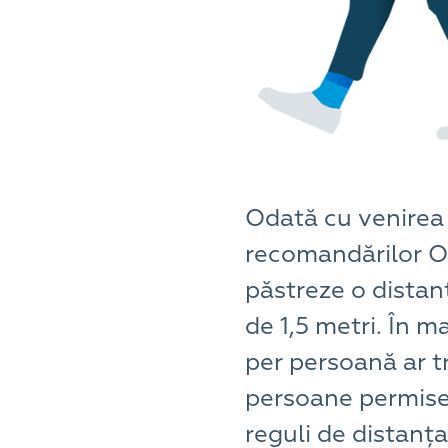
Odată cu venirea 
recomandărilor Or
păstreze o distan
de 1,5 metri. În m
per persoană ar t
persoane permise 
reguli de distanț