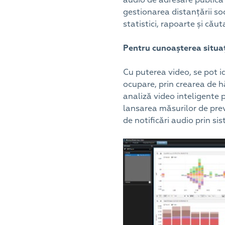
gestionarea distanțării so
statistici, rapoarte și cău
Pentru cunoașterea situaț
Cu puterea video, se pot i
ocupare, prin crearea de h
analiză video inteligente p
lansarea măsurilor de pre
de notificări audio prin si