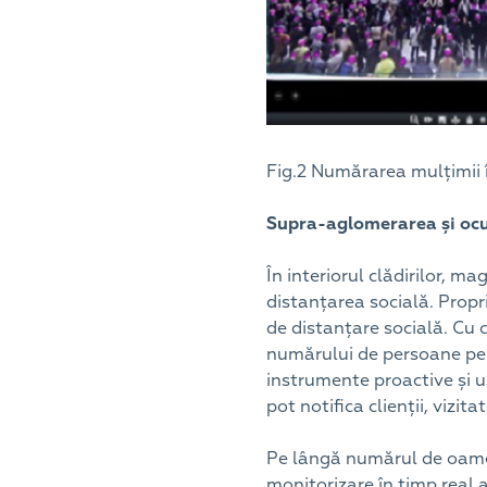
Fig.2 Numărarea mulțimii 
Supra-aglomerarea și ocup
În interiorul clădirilor, m
distanțarea socială. Propr
de distanțare socială. Cu 
numărului de persoane pe c
instrumente proactive și u
pot notifica clienții, vizit
Pe lângă numărul de oameni
monitorizare în timp real 