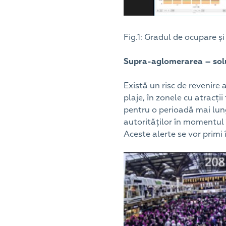
Fig.1: Gradul de ocupare ș
Supra-aglomerarea – soluț
Există un risc de revenire 
plaje, în zonele cu atracți
pentru o perioadă mai lung
autorităților în momentul 
Aceste alerte se vor primi î