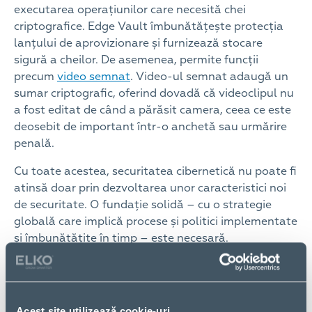
executarea operațiunilor care necesită chei
criptografice. Edge Vault îmbunătățește protecția
lanțului de aprovizionare și furnizează stocare
sigură a cheilor. De asemenea, permite funcții
precum
video semnat
. Video-ul semnat adaugă un
sumar criptografic, oferind dovadă că videoclipul nu
a fost editat de când a părăsit camera, ceea ce este
deosebit de important într-o anchetă sau urmărire
penală.
Cu toate acestea, securitatea cibernetică nu poate fi
atinsă doar prin dezvoltarea unor caracteristici noi
de securitate. O fundație solidă – cu o strategie
globală care implică procese și politici implementate
și îmbunătățite în timp – este necesară.
Transparență în securitatea cibernetică
“Este important pentru clienți să reducă riscurile
lanțului de aprovizionare de la produsele conectate
Acest site utilizează cookie-uri