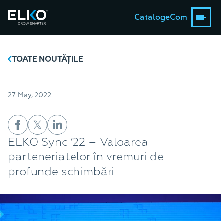
Catalog
eCom
TOATE NOUTĂȚILE
27 May, 2022
ELKO Sync ’22 – Valoarea
parteneriatelor în vremuri de
profunde schimbări