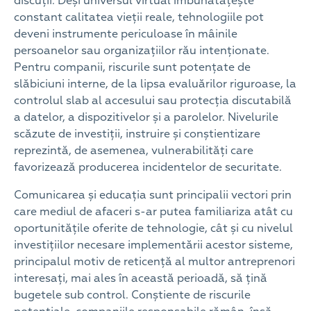
discuții. Deși universul virtual îmbunătățește
constant calitatea vieții reale, tehnologiile pot
deveni instrumente periculoase în mâinile
persoanelor sau organizațiilor rău intenționate.
Pentru companii, riscurile sunt potențate de
slăbiciuni interne, de la lipsa evaluărilor riguroase, la
controlul slab al accesului sau protecția discutabilă
a datelor, a dispozitivelor și a parolelor. Nivelurile
scăzute de investiții, instruire și conștientizare
reprezintă, de asemenea, vulnerabilități care
favorizează producerea incidentelor de securitate.
Comunicarea și educația sunt principalii vectori prin
care mediul de afaceri s-ar putea familiariza atât cu
oportunitățile oferite de tehnologie, cât și cu nivelul
investițiilor necesare implementării acestor sisteme,
principalul motiv de reticență al multor antreprenori
interesați, mai ales în această perioadă, să țină
bugetele sub control. Conștiente de riscurile