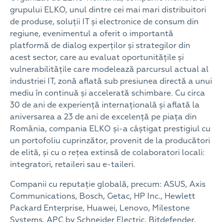
grupului ELKO, unul dintre cei mai mari distribuitori
de produse, soluții IT și electronice de consum din
regiune, evenimentul a oferit o importantă
platformă de dialog experților și strategilor din
acest sector, care au evaluat oportunitățile și
vulnerabilitățile care modelează parcursul actual al
industriei IT, zonă aflată sub presiunea directă a unui
mediu în continuă și accelerată schimbare. Cu circa
30 de ani de experiență internațională și aflată la
aniversarea a 23 de ani de excelență pe piața din
România, compania ELKO și-a câștigat prestigiul cu
un portofoliu cuprinzător, provenit de la producători
de elită, și cu o rețea extinsă de colaboratori locali:
integratori, retaileri sau e-taileri.
Companii cu reputație globală, precum: ASUS, Axis
Communications, Bosch, Getac, HP Inc., Hewlett
Packard Enterprise, Huawei, Lenovo, Milestone
Systems, APC by Schneider Electric, Bitdefender,