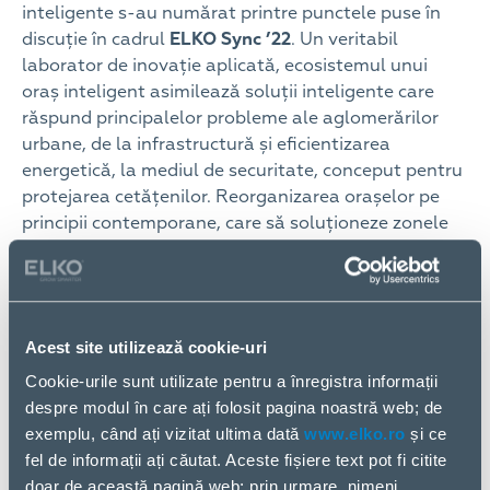
inteligente s-au numărat printre punctele puse în
discuție în cadrul
ELKO Sync ’22
. Un veritabil
laborator de inovație aplicată, ecosistemul unui
oraș inteligent asimilează soluții inteligente care
răspund principalelor probleme ale aglomerărilor
urbane, de la infrastructură și eficientizarea
energetică, la mediul de securitate, conceput pentru
protejarea cetățenilor. Reorganizarea orașelor pe
principii contemporane, care să soluționeze zonele
critice ale marilor aglomerări urbane, reprezintă o
direcție principală de dezvoltare în următorii ani
pentru industria IT.
Acest site utilizează cookie-uri
Cookie-urile sunt utilizate pentru a înregistra informații
despre modul în care ați folosit pagina noastră web; de
exemplu, când ați vizitat ultima dată
www.elko.ro
și ce
fel de informații ați căutat. Aceste fișiere text pot fi citite
doar de această pagină web; prin urmare, nimeni