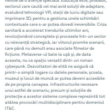
nevoie de o atenție specială. Educația este, probabil,
sectorul care caută cel mai avid soluții de adaptare,
evaluând tehnologii VR, stații de lucru digitale sau
imprimare 3D, pentru a gestiona unele schimbări
contextuale care s-ar putea dovedi ireversibile. Criza
sanitară a accelerat trendurile ultimilor ani,
revoluționând conceptele și procesele într-un sector
cu relevanță strategică, iar viitorul promite scenarii,
care până nu demult erau asociate filmelor de
ficțiune. Metaverse-ul bate la ușă și, de data
aceasta, nu ca spațiu versatil dintr-un roman
cyberpunk. Dezvoltatori de elită ne asigură că
printr-o simplă logare cu datele personale, școala,
muzeul și locul de muncă ar putea deveni accesibile
de pe propria canapea. Infrastructurile necesare
unui astfel de scenariu, precum și soluțiile de
protecție a acestor sisteme complexe reprezintă tot
atâtea provocări multidisciplinare pentru domeniul
IT&C.