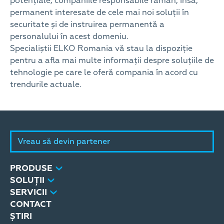
potențiale, companiile responsabile rămân, însă,
permanent interesate de cele mai noi soluții în
securitate și de instruirea permanentă a
personalului în acest domeniu.
Specialiștii ELKO Romania vă stau la dispoziție
pentru a afla mai multe informații despre soluțiile de
tehnologie pe care le oferă compania în acord cu
trendurile actuale.
Vreau să devin partener
PRODUSE
SOLUȚII
SERVICII
CONTACT
ȘTIRI