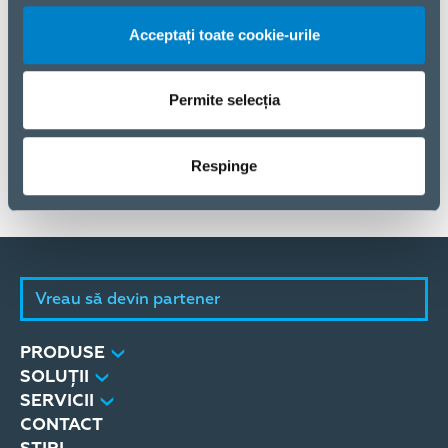
practice, compania oferă sprijin în viața de zi cu zi și
ajută la proiectarea unei vieți moderne simple și
Acceptați toate cookie-urile
sigure. Soluțiile sunt adaptate tehnologiei actuale,
sunt jucăușe, inovatoare și creative. Produsele
moderne cu cerințe de înaltă calitate reprezintă
Permite selecția
caracteristicile majore ale mărcii Intenso.
Pentru mai multe informații, vizitează:
Respinge
https://www.intenso.de/en
Vreau să devin partener
PRODUSE
SOLUȚII
SERVICII
CONTACT