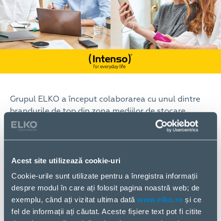
Grupul ELKO a început colaborarea cu unul dintre
brandurile de top din zona mediilor de stocare,
Intenso, pentru distribuția produselor pe piețele din
România, Rusia, Țările Baltice, Polonia, Suedia,
Slovenia și Slovacia.
Acest site utilizează cookie-uri
Gama extinsă de produse ale producătorului
Cookie-urile sunt utilizate pentru a înregistra informații
german Intenso include 252 de tipuri de produse:
despre modul în care ați folosit pagina noastră web; de
suporturi de stocare precum stick-uri USB, hard
exemplu, când ați vizitat ultima dată
www.elko.ro
și ce
discuri, carduri de memorie, SSD-uri, baterii,
fel de informații ați căutat. Aceste fișiere text pot fi citite
încărcătoare wireless și multe altele. Design-ul