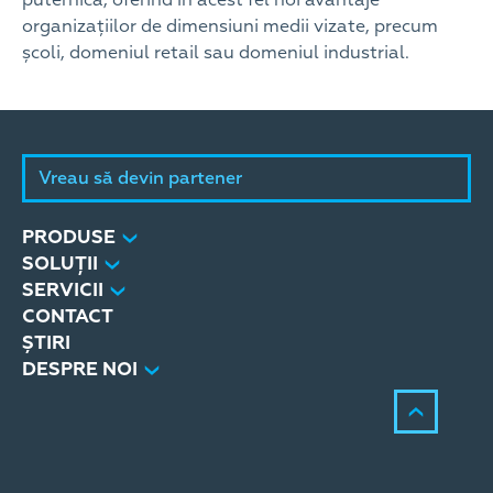
puternică, oferind în acest fel noi avantaje
organizațiilor de dimensiuni medii vizate, precum
școli, domeniul retail sau domeniul industrial.
Vreau să devin partener
PRODUSE
SOLUȚII
SERVICII
CONTACT
ȘTIRI
DESPRE NOI