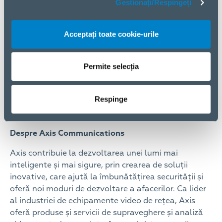
Gestionați/Respingeți
Access. În plus, produsul este rentabil din punct de
vedere al costului, având garanție implicită timp de
3 ani și, opțional, posibilitatea de a o extinde cu încă
Acceptați toate cookie-urile
2 ani. ELKO Romania oferă soluțiile complete de la
Axis. Astfel, companiile își pot achiziționa un sistem
de securitate, adaptat la nevoile lor specifice. Aflați
Permite selecția
mai multe informații despre
Recorderul AXIS S3008
și despre
Soluțiile Axis complete de supraveghere
,
Respinge
iar pentru întrebări suplimentare despre soluțiile
ELKO puteți solicita prin email la:
solutii@elko.ro
Despre Axis Communications
Axis contribuie la dezvoltarea unei lumi mai
inteligente și mai sigure, prin crearea de soluții
inovative, care ajută la îmbunătățirea securității și
oferă noi moduri de dezvoltare a afacerilor. Ca lider
al industriei de echipamente video de rețea, Axis
oferă produse și servicii de supraveghere și analiză