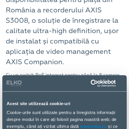
România a recorderului AXIS
S3008, o soluție de înregistrare la
calitate ultra-high definition, ușor
de instalat și compatibilă cu
aplicația de video management
AXIS Companion.
Cu un switch PoE integrat pentru până la 8 camere,
acest recorder de înaltă performanță include un
hard disc conceput pentru supraveghere video și o
conexiune pe interfață gigabit, de înaltă
performanță, pentru a gestiona înregistrările video
Acest site utilizează cookie-uri
în rezoluție ultra-high definition (UHD). Fiind
Cookie-urile sunt utilizate pentru a înregistra informații
integrat cu o gamă largă de produse Axis, recorderul
despre modul în care ați folosit pagina noastră web; de
de rețea AXIS S3008 face ca adăugarea de
exemplu, când ați vizitat ultima dată
www.elko.ro
și ce