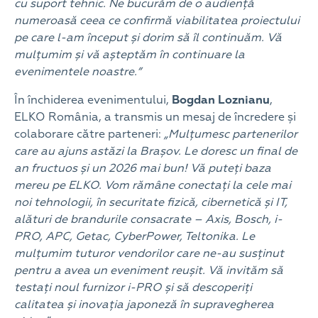
cu suport tehnic. Ne bucurăm de o audiență
numeroasă ceea ce confirmă viabilitatea proiectului
pe care l-am început și dorim să îl continuăm. Vă
mulțumim și vă așteptăm în continuare la
evenimentele noastre.”
În închiderea evenimentului,
Bogdan Loznianu
,
ELKO România, a transmis un mesaj de încredere și
colaborare către parteneri:
„Mulțumesc partenerilor
care au ajuns astăzi la Brașov. Le doresc un final de
an fructuos și un 2026 mai bun! Vă puteți baza
mereu pe ELKO. Vom rămâne conectați la cele mai
noi tehnologii, în securitate fizică, cibernetică și IT,
alături de brandurile consacrate – Axis, Bosch, i-
PRO, APC, Getac, CyberPower, Teltonika. Le
mulțumim tuturor vendorilor care ne-au susținut
pentru a avea un eveniment reușit. Vă invităm să
testați noul furnizor i-PRO și să descoperiți
calitatea și inovația japoneză în supravegherea