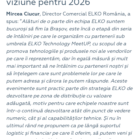
viziune pentru 2026
Mircea Ciucur
, Director Comercial ELKO România, a
spus: ”
Alături de o parte din echipa ELKO suntem
bucuroși să fim la Brașov, este încă o etapă din seria
de întâlniri pe care le organizăm cu partenerii sub
umbrela ELKO Technology MeetUP, cu scopul de a
promova tehnologiile și produsele noi ale vendorilor
pe care îi reprezentăm, dar în egală măsură și mult
mai important să ne întâlnim cu partenerii noștri și
să înțelegem care sunt problemele lor pe care le
putem adresa și cărora le putem răspunde. Aceste
evenimente sunt practic parte din strategia ELKO de
dezvoltare pe zona de distribuție cu valoare
adăugată, motiv pentru care echipele noastre sunt
într-o continuă dezvoltare atât din punct de vedere
numeric, cât și al capabilităților tehnice. Și nu în
ultimul rând ne propunem ca pe lângă suportul
logistic și financiar pe care îl oferim, să putem veni și