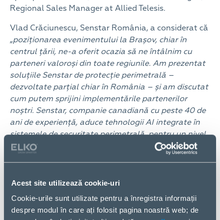
Regional Sales Manager at Allied Telesis.
Vlad Crăciunescu, Senstar România, a considerat că
„
poziționarea evenimentului la Brașov, chiar în
centrul țării, ne-a oferit ocazia să ne întâlnim cu
parteneri valoroși din toate regiunile. Am prezentat
soluțiile Senstar de protecție perimetrală –
dezvoltate parțial chiar în România – și am discutat
cum putem sprijini implementările partenerilor
noștri. Senstar, companie canadiană cu peste 40 de
ani de experiență, aduce tehnologii AI integrate în
sistemele de securitate perimetrală, pentru un nivel
superior de protecție.
”
Reprezentantul FF Group, Martin Kana, a adus în
discuție evoluția camerelor AI și noile posibilități de
Acest site utilizează cookie-uri
analiză: „
Sunt aici pentru a prezenta soluția FF
Cookie-urile sunt utilizate pentru a înregistra informații
Group Camera AI – cea mai nouă versiune, care ne
despre modul în care ați folosit pagina noastră web; de
permite să recunoaștem parametrii vehiculelor,