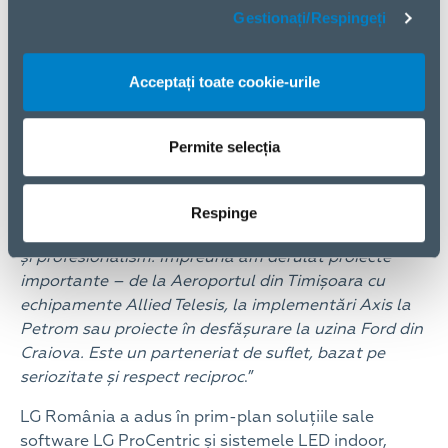
Microsoft la ELKO România, a completat:
„Nimic din
Gestionați/Respingeți
ceea ce vedem astăzi nu ar fi posibil fără o bază
software solidă. Windows 11 este platforma pe care
se sprijină integrarea soluțiilor de securitate și AI,
Acceptați toate cookie-urile
ajutându-ne să lucrăm mai eficient, mai sigur și mai
inteligent, zi de zi.”
Permite selecția
Ca reprezentant al integratorilor participanți la
eveniment din partea
Civitas
, dl. ne-a acordat o
declarație: „
Parteneriatul nostru cu ELKO a început
Respinge
acum peste 15 ani și a fost mereu bazat pe încredere
și profesionalism. Împreună am derulat proiecte
importante – de la Aeroportul din Timișoara cu
echipamente Allied Telesis, la implementări Axis la
Petrom sau proiecte în desfășurare la uzina Ford din
Craiova. Este un parteneriat de suflet, bazat pe
seriozitate și respect reciproc
.”
LG România a adus în prim-plan soluțiile sale
software LG ProCentric și sistemele LED indoor,