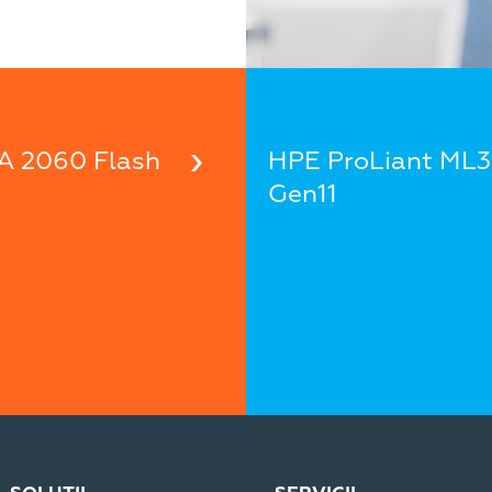
A 2060 Flash
HPE ProLiant ML
Gen11