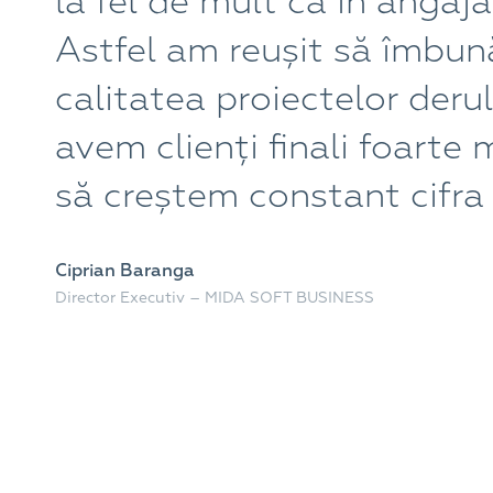
la fel de mult ca în angajaț
Astfel am reușit să îmbu
calitatea proiectelor derul
avem clienți finali foarte 
să creștem constant cifra 
Ciprian Baranga
Director Executiv – MIDA SOFT BUSINESS