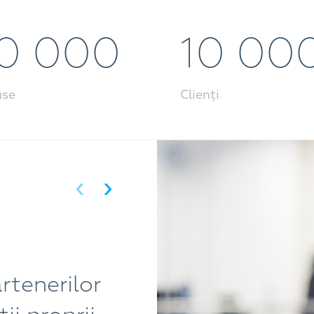
0 000
10 00
use
Clienți
Pentru un integrato
rtenerilor
primite din partea