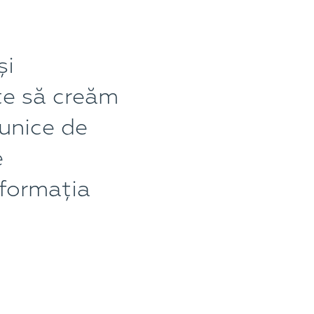
și
te să creăm
 unice de
e
nformația