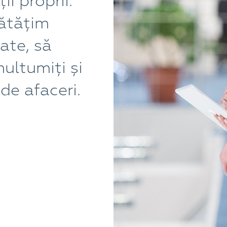
ii proprii.
sunt cel mai relev
nătățim
relației de partene
ate, să
colaborare, ELKO 
multumiți și
întotdeauna supor
de afaceri.
echipă de adevaraț
Cosmin Bobocea
Director Vanzari – CHROME COMPUTE